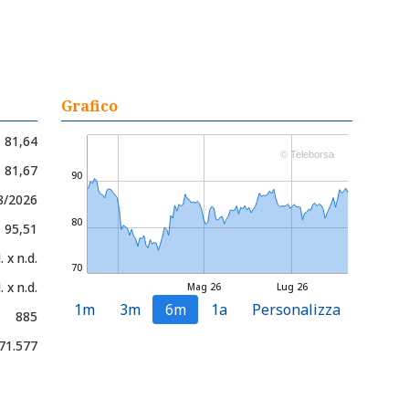
Grafico
81,64
© Teleborsa
- 81,67
90
8/2026
80
- 95,51
. x n.d.
70
. x n.d.
Mag 26
Lug 26
1m
3m
6m
1a
Personalizza
885
71.577