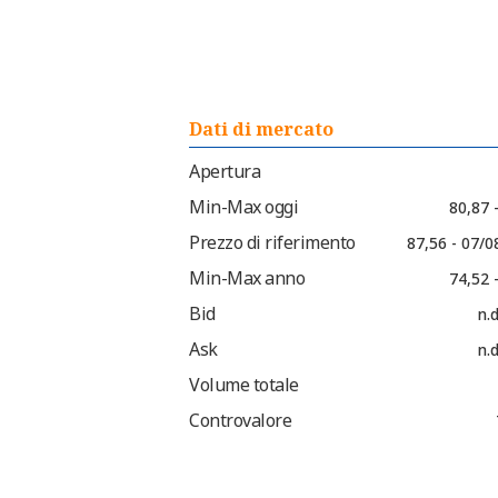
Dati di mercato
Apertura
Min-Max oggi
80,87 
Prezzo di riferimento
87,56 - 07/0
Min-Max anno
74,52 
Bid
n.d
Ask
n.d
Volume totale
Controvalore