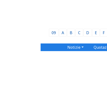
09
A
B
C
D
E
F
Notizie
Quotaz