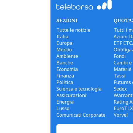
SEZIONI
QUOTA
Tutte le notizie
Tutti i m
Italia
Azioni It
Europa
ETF ETC
Mondo
Obbligaz
Ambiente
Fondi
Banche
Cambi e 
Economia
Materie
Finanza
Tassi
Politica
Futures 
Scienza e tecnologia
Sedex
Assicurazioni
Warrant
Energia
Rating A
Lusso
EuroTLX
Comunicati Corporate
Vorvel