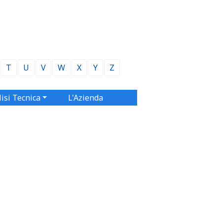
T
U
V
W
X
Y
Z
isi Tecnica
L'Azienda