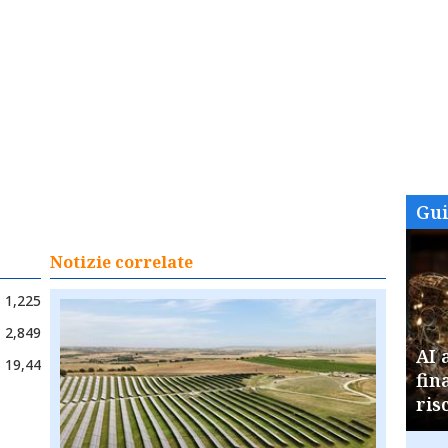
Gu
Notizie correlate
1,225
2,849
AI 
19,44
fin
ris