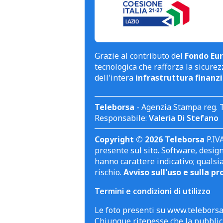
Grazie al contributo del
Fondo Eur
tecnologica che rafforza la sicurezz
dell'intera
infrastruttura finanzi
Teleborsa
- Agenzia Stampa reg. 
Responsabile:
Valeria Di Stefano
Copyright © 2026 Teleborsa
P.IVA
presente sul sito. Software, design 
hanno carattere indicativo; qualsi
rischio.
Avviso sull'uso e sulla pr
Termini e condizioni di utilizzo
Le foto presenti su www.teleborsa.
Chiunque ritenesse che la pubblica