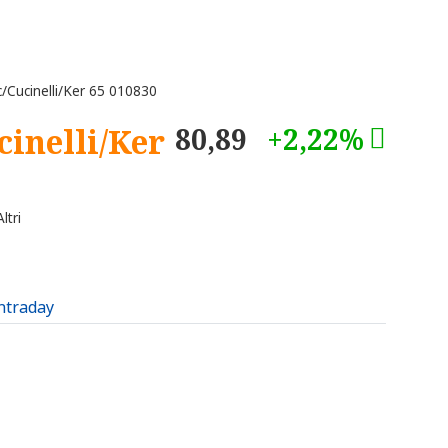
Cucinelli/Ker 65 010830
inelli/Ker
80,89
+2,22%
ltri
intraday