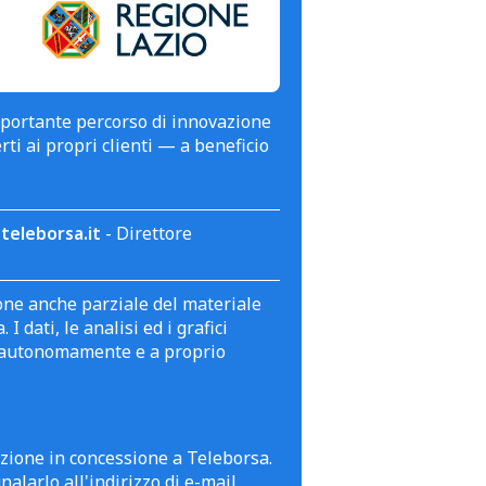
mportante percorso di innovazione
erti ai propri clienti — a beneficio
teleborsa.it
- Direttore
zione anche parziale del materiale
 dati, le analisi ed i grafici
te autonomamente e a proprio
azione in concessione a Teleborsa.
alarlo all'indirizzo di e-mail