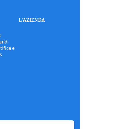
L'AZIENDA
o
endi
tifica e
s