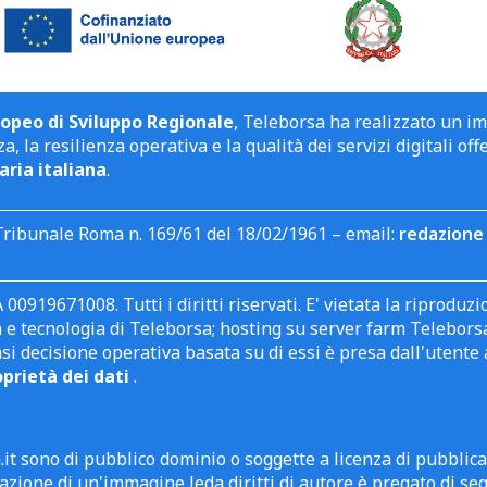
opeo di Sviluppo Regionale
, Teleborsa ha realizzato un i
a, la resilienza operativa e la qualità dei servizi digitali off
aria italiana
.
Tribunale Roma n. 169/61 del 18/02/1961 – email:
redazione 
 00919671008. Tutti i diritti riservati. E' vietata la riprodu
e tecnologia di Teleborsa; hosting su server farm Teleborsa. I
asi decisione operativa basata su di essi è presa dall'uten
oprietà dei dati
.
it sono di pubblico dominio o soggette a licenza di pubblic
zione di un'immagine leda diritti di autore è pregato di segn