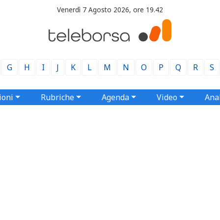
Venerdì 7 Agosto 2026, ore 19.42
G
H
I
J
K
L
M
N
O
P
Q
R
S
ioni
Rubriche
Agenda
Video
Anal