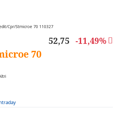
edit/Cpr/Stmicroe 70 110327
52,75
-11,49%
microe 70
ltri
intraday