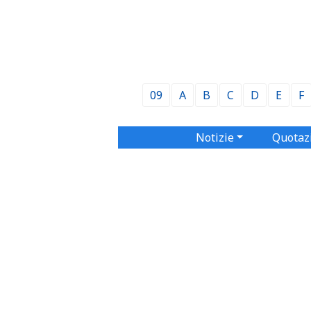
09
A
B
C
D
E
F
Notizie
Quotaz