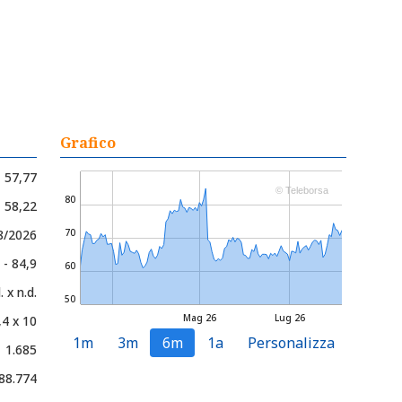
Grafico
57,77
© Teleborsa
80
- 58,22
8/2026
70
 - 84,9
60
. x n.d.
50
Mag 26
Lug 26
,4 x 10
1m
3m
6m
1a
Personalizza
1.685
88.774