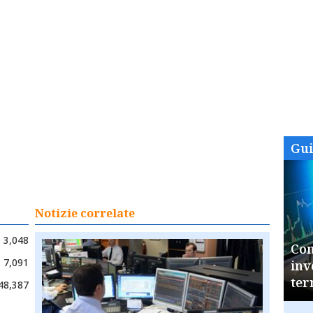
Gu
Notizie correlate
3,048
Com
7,091
inv
ter
48,387