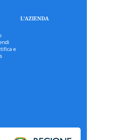
L'AZIENDA
o
endi
tifica e
s