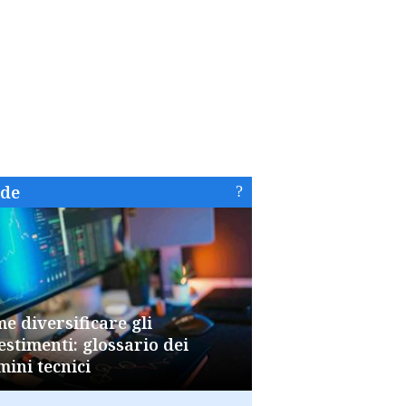
ide
e diversificare gli
estimenti: glossario dei
mini tecnici