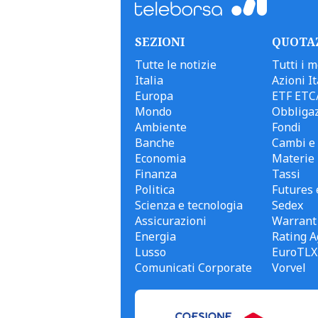
SEZIONI
QUOTA
Tutte le notizie
Tutti i m
Italia
Azioni It
Europa
ETF ETC
Mondo
Obbligaz
Ambiente
Fondi
Banche
Cambi e 
Economia
Materie
Finanza
Tassi
Politica
Futures 
Scienza e tecnologia
Sedex
Assicurazioni
Warrant
Energia
Rating A
Lusso
EuroTLX
Comunicati Corporate
Vorvel