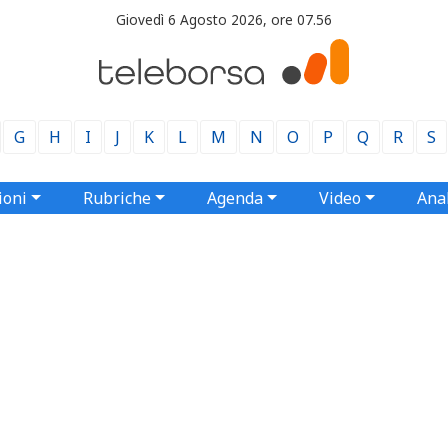
Giovedì 6 Agosto 2026, ore 07.56
G
H
I
J
K
L
M
N
O
P
Q
R
S
ioni
Rubriche
Agenda
Video
Anal