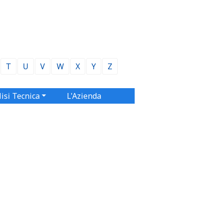
T
U
V
W
X
Y
Z
isi Tecnica
L'Azienda