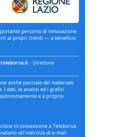
mportante percorso di innovazione
erti ai propri clienti — a beneficio
teleborsa.it
- Direttore
zione anche parziale del materiale
 dati, le analisi ed i grafici
te autonomamente e a proprio
azione in concessione a Teleborsa.
alarlo all'indirizzo di e-mail