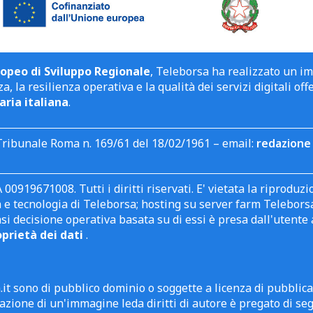
opeo di Sviluppo Regionale
, Teleborsa ha realizzato un i
a, la resilienza operativa e la qualità dei servizi digitali off
aria italiana
.
Tribunale Roma n. 169/61 del 18/02/1961 – email:
redazione 
 00919671008. Tutti i diritti riservati. E' vietata la riprodu
e tecnologia di Teleborsa; hosting su server farm Teleborsa. I
asi decisione operativa basata su di essi è presa dall'uten
oprietà dei dati
.
it sono di pubblico dominio o soggette a licenza di pubblic
zione di un'immagine leda diritti di autore è pregato di segn