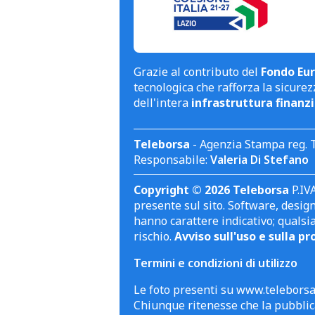
Grazie al contributo del
Fondo Eur
tecnologica che rafforza la sicurezz
dell'intera
infrastruttura finanzi
Teleborsa
- Agenzia Stampa reg. 
Responsabile:
Valeria Di Stefano
Copyright © 2026 Teleborsa
P.IVA
presente sul sito. Software, design 
hanno carattere indicativo; qualsi
rischio.
Avviso sull'uso e sulla pr
Termini e condizioni di utilizzo
Le foto presenti su www.teleborsa.
Chiunque ritenesse che la pubblica