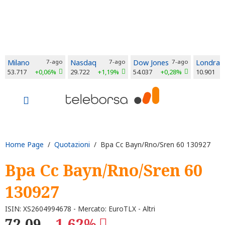
Milano
7-ago
Nasdaq
7-ago
Dow Jones
7-ago
Londra
53.717
+0,06%
29.722
+1,19%
54.037
+0,28%
10.901
Home Page
/
Quotazioni
/ Bpa Cc Bayn/Rno/Sren 60 130927
Bpa Cc Bayn/Rno/Sren 60
130927
ISIN: XS2604994678 - Mercato: EuroTLX - Altri
72,09
-1,62%