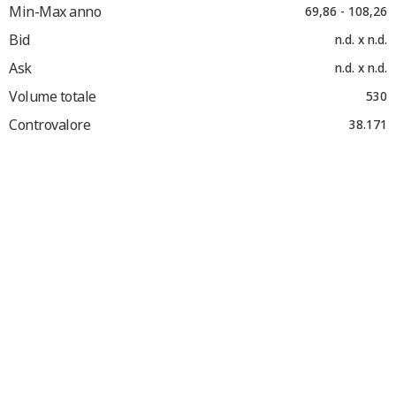
Min-Max anno
69,86 - 108,26
Bid
n.d. x n.d.
Ask
n.d. x n.d.
Volume totale
530
Controvalore
38.171