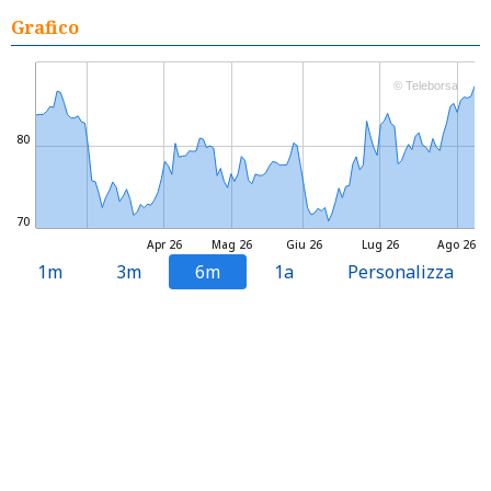
Grafico
© Teleborsa
80
70
Apr 26
Mag 26
Giu 26
Lug 26
Ago 26
1m
3m
6m
1a
Personalizza