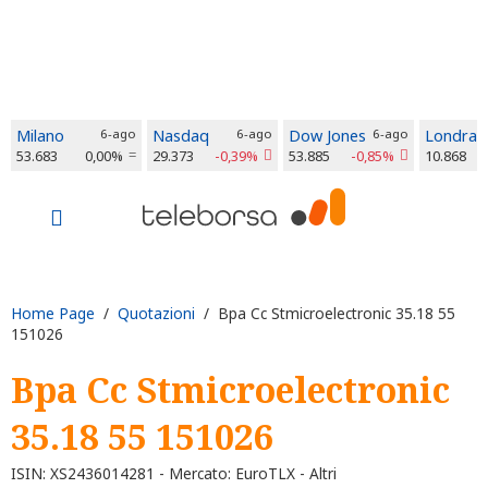
Milano
6-ago
Nasdaq
6-ago
Dow Jones
6-ago
Londra
53.683
0,00%
29.373
-0,39%
53.885
-0,85%
10.868
Home Page
/
Quotazioni
/ Bpa Cc Stmicroelectronic 35.18 55
151026
Bpa Cc Stmicroelectronic
35.18 55 151026
ISIN: XS2436014281 - Mercato: EuroTLX - Altri