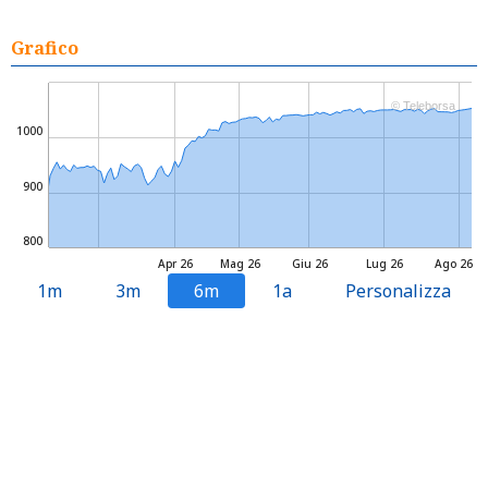
Grafico
© Teleborsa
1000
900
800
Apr 26
Mag 26
Giu 26
Lug 26
Ago 26
1m
3m
6m
1a
Personalizza