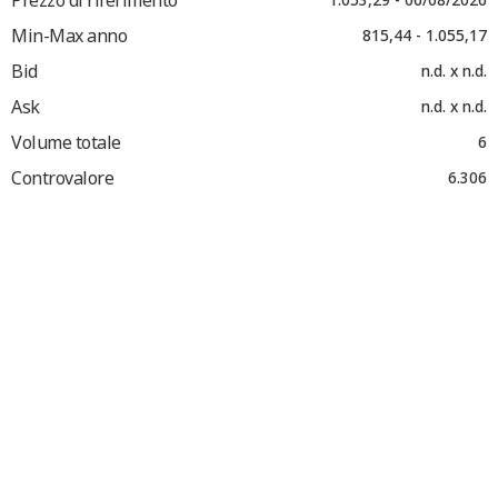
Min-Max anno
815,44 - 1.055,17
Bid
n.d. x n.d.
Ask
n.d. x n.d.
Volume totale
6
Controvalore
6.306