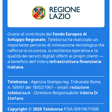
Grazie al contributo del
Fondo Europeo di
Sviluppo Regionale
, Teleborsa ha realizzato un
importante percorso di innovazione tecnologica che
rafforza la sicurezza, la resilienza operativa e la
qualità dei servizi digitali offerti ai propri clienti —
a beneficio dell'intera
infrastruttura finanziaria
italiana
.
Teleborsa
- Agenzia Stampa reg. Tribunale Roma
n. 169/61 del 18/02/1961 – email:
redazione
teleborsa.it
- Direttore Responsabile:
Valeria Di
Stefano
Copyright © 2026 Teleborsa
P.IVA 00919671008.