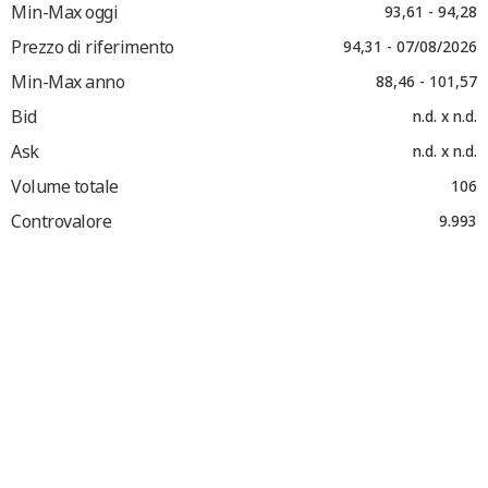
Min-Max oggi
93,61 - 94,28
Prezzo di riferimento
94,31 - 07/08/2026
Min-Max anno
88,46 - 101,57
Bid
n.d. x n.d.
Ask
n.d. x n.d.
Volume totale
106
Controvalore
9.993