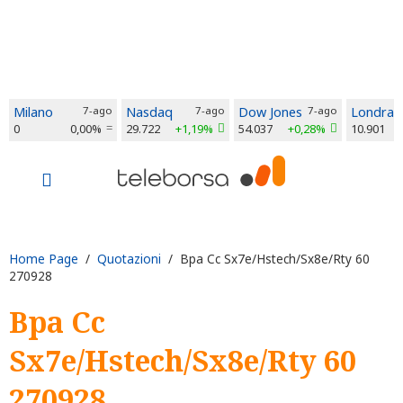
Milano
7-ago
Nasdaq
7-ago
Dow Jones
7-ago
Londra
0
0,00%
29.722
+1,19%
54.037
+0,28%
10.901
Home Page
/
Quotazioni
/ Bpa Cc Sx7e/Hstech/Sx8e/Rty 60
270928
Bpa Cc
Sx7e/Hstech/Sx8e/Rty 60
270928