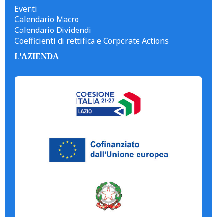
Eventi
Calendario Macro
Calendario Dividendi
Coefficienti di rettifica e Corporate Actions
L'AZIENDA