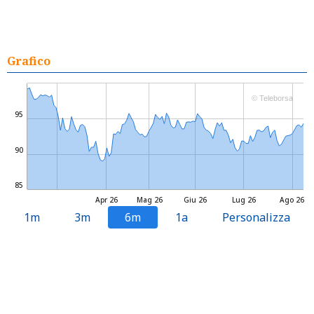
Grafico
© Teleborsa
95
90
85
Apr 26
Mag 26
Giu 26
Lug 26
Ago 26
1m
3m
6m
1a
Personalizza