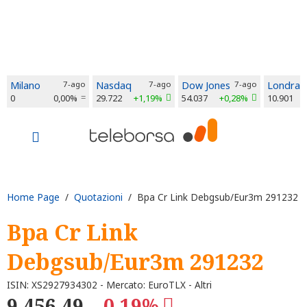
Milano
7-ago
Nasdaq
7-ago
Dow Jones
7-ago
Londra
0
0,00%
29.722
+1,19%
54.037
+0,28%
10.901
Home Page
/
Quotazioni
/ Bpa Cr Link Debgsub/Eur3m 291232
Bpa Cr Link
Debgsub/Eur3m 291232
ISIN: XS2927934302 - Mercato: EuroTLX - Altri
9.456,49
-0,19%