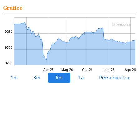
Grafico
© Teleborsa
9250
9000
8750
Apr 26
Mag 26
Giu 26
Lug 26
Ago 26
1m
3m
6m
1a
Personalizza