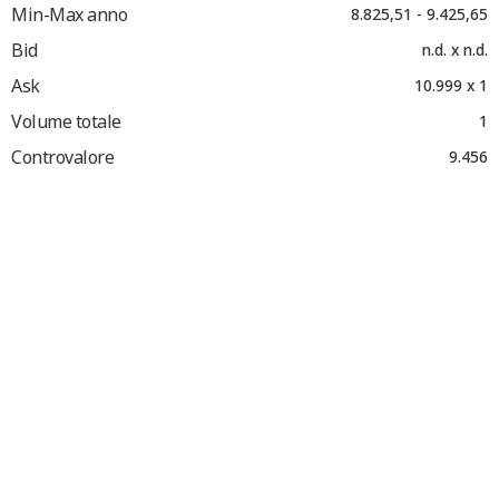
Min-Max anno
8.825,51 - 9.425,65
Bid
n.d. x n.d.
Ask
10.999 x 1
Volume totale
1
Controvalore
9.456