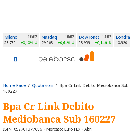
Milano
15:57
Nasdaq
15:57
Dow Jones
15:57
Londra
53.735
+0,10%
29.563
+0,64%
53.959
+0,14%
10.920
Home Page
/
Quotazioni
/ Bpa Cr Link Debito Mediobanca Sub
160227
Bpa Cr Link Debito
Mediobanca Sub 160227
ISIN: XS2701377686 - Mercato: EuroTLX - Altri