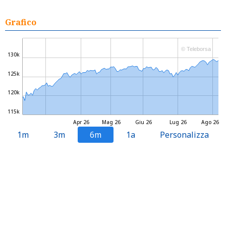
Grafico
© Teleborsa
130k
125k
120k
115k
Apr 26
Mag 26
Giu 26
Lug 26
Ago 26
1m
3m
6m
1a
Personalizza