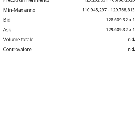
Min-Max anno
110.945,297 - 129.768,813
Bid
128.609,32 x 1
Ask
129.609,32 x 1
Volume totale
n.d.
Controvalore
n.d.