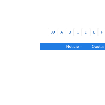
09
A
B
C
D
E
F
Notizie
Quotaz