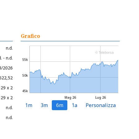
Grafico
n.d.
© Teleborsa
. - n.d.
55k
8/2026
50k
.522,52
129 x 2
45k
129 x 2
Mag 26
Lug 26
1m
3m
6m
1a
Personalizza
n.d.
n.d.