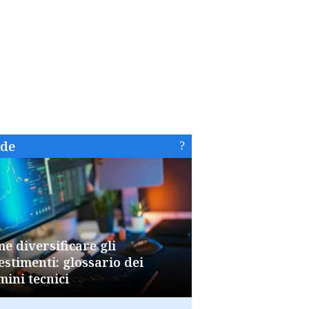
ide
e diversificare gli
estimenti: glossario dei
mini tecnici