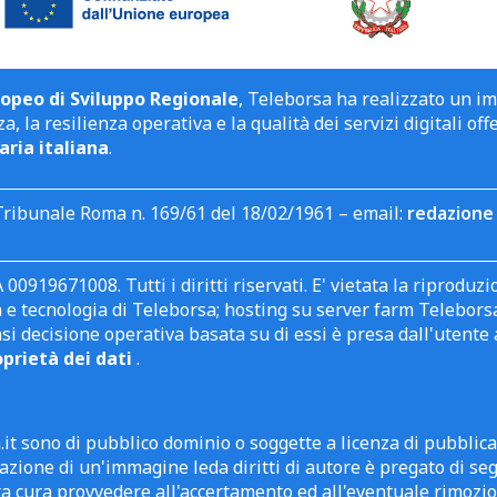
opeo di Sviluppo Regionale
, Teleborsa ha realizzato un i
a, la resilienza operativa e la qualità dei servizi digitali off
aria italiana
.
Tribunale Roma n. 169/61 del 18/02/1961 – email:
redazione 
 00919671008. Tutti i diritti riservati. E' vietata la riprodu
e tecnologia di Teleborsa; hosting su server farm Teleborsa. I
asi decisione operativa basata su di essi è presa dall'uten
oprietà dei dati
.
it sono di pubblico dominio o soggette a licenza di pubblic
zione di un'immagine leda diritti di autore è pregato di segn
ra cura provvedere all'accertamento ed all'eventuale rimozio