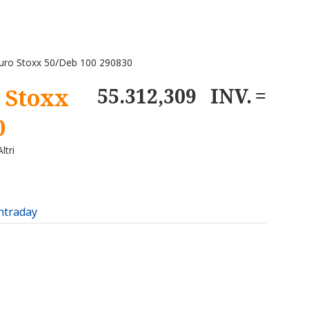
uro Stoxx 50/Deb 100 290830
 Stoxx
55.312,309
INV.
0
ltri
intraday