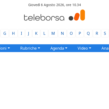
Giovedì 6 Agosto 2026, ore 10.34
G
H
I
J
K
L
M
N
O
P
Q
R
S
ioni
Rubriche
Agenda
Video
Anal