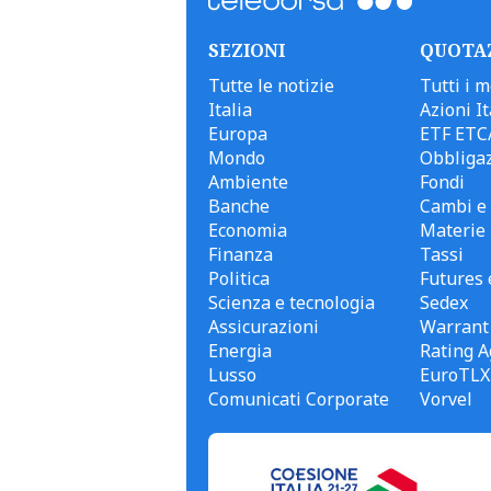
SEZIONI
QUOTA
Tutte le notizie
Tutti i m
Italia
Azioni It
Europa
ETF ETC
Mondo
Obbligaz
Ambiente
Fondi
Banche
Cambi e 
Economia
Materie
Finanza
Tassi
Politica
Futures 
Scienza e tecnologia
Sedex
Assicurazioni
Warrant
Energia
Rating A
Lusso
EuroTLX
Comunicati Corporate
Vorvel