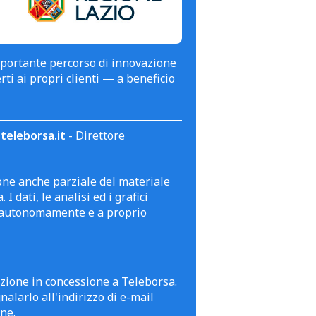
mportante percorso di innovazione
erti ai propri clienti — a beneficio
teleborsa.it
- Direttore
zione anche parziale del materiale
 dati, le analisi ed i grafici
te autonomamente e a proprio
azione in concessione a Teleborsa.
alarlo all'indirizzo di e-mail
ne.