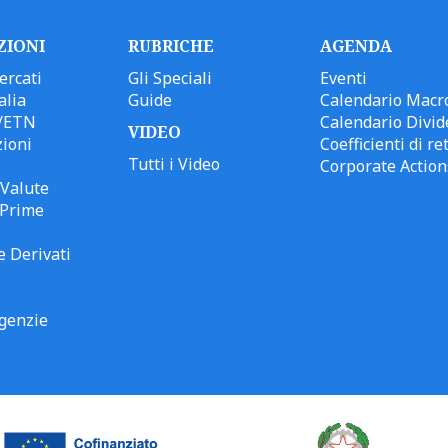
ZIONI
RUBRICHE
AGENDA
ercati
Gli Speciali
Eventi
alia
Guide
Calendario Macr
/ETN
Calendario Divid
VIDEO
ioni
Coefficienti di ret
Tutti i Video
Corporate Action
Valute
 Prime
e Derivati
genzie