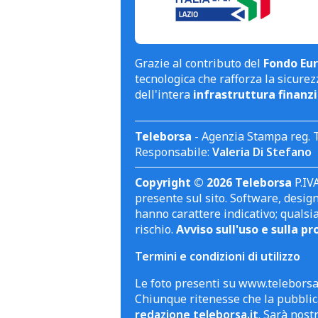
Grazie al contributo del
Fondo Eur
tecnologica che rafforza la sicurezz
dell'intera
infrastruttura finanzi
Teleborsa
- Agenzia Stampa reg. 
Responsabile:
Valeria Di Stefano
Copyright © 2026 Teleborsa
P.IVA
presente sul sito. Software, design 
hanno carattere indicativo; qualsi
rischio.
Avviso sull'uso e sulla pr
Termini e condizioni di utilizzo
Le foto presenti su www.teleborsa.
Chiunque ritenesse che la pubblica
redazione teleborsa.it
. Sarà nost