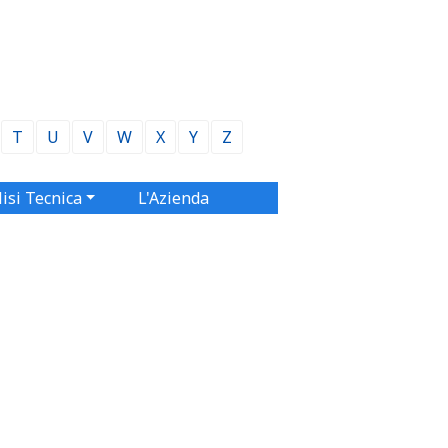
T
U
V
W
X
Y
Z
isi Tecnica
L'Azienda