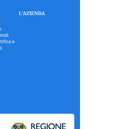
L'AZIENDA
o
endi
tifica e
s