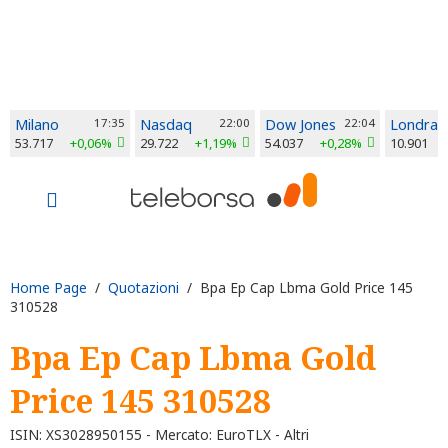
Milano
17:35
Nasdaq
22:00
Dow Jones
22:04
Londra
53.717
+0,06%
29.722
+1,19%
54.037
+0,28%
10.901
Home Page
/
Quotazioni
/ Bpa Ep Cap Lbma Gold Price 145
310528
Bpa Ep Cap Lbma Gold
Price 145 310528
ISIN: XS3028950155 - Mercato: EuroTLX - Altri