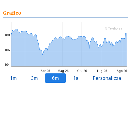
Grafico
© Teleborsa
108
106
104
Apr 26
Mag 26
Giu 26
Lug 26
Ago 26
1m
3m
6m
1a
Personalizza