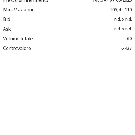
Min-Max anno
105,4 - 110
Bid
n.d. x n.d.
Ask
n.d. x n.d.
Volume totale
60
Controvalore
6.433