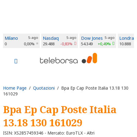
Milano
5-ago
Nasdaq
5-ago
Dow Jones
5-ago
Londra
0
0,00%
29.488
-0,83%
54.349
+0,49%
10.888
Home Page
/
Quotazioni
/ Bpa Ep Cap Poste Italia 13.18 130
161029
Bpa Ep Cap Poste Italia
13.18 130 161029
ISIN: XS2857459346 - Mercato: EuroTLX - Altri