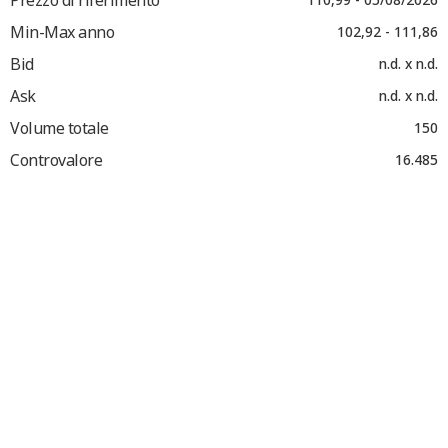
Min-Max anno
102,92 - 111,86
Bid
n.d. x n.d.
Ask
n.d. x n.d.
Volume totale
150
Controvalore
16.485