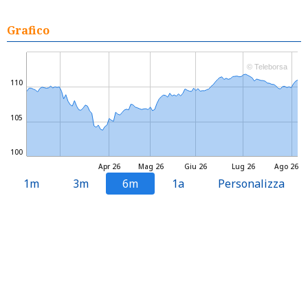
Grafico
© Teleborsa
110
105
100
Apr 26
Mag 26
Giu 26
Lug 26
Ago 26
1m
3m
6m
1a
Personalizza