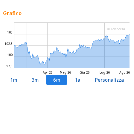
Grafico
© Teleborsa
105
102,5
100
97,5
Apr 26
Mag 26
Giu 26
Lug 26
Ago 26
1m
3m
6m
1a
Personalizza