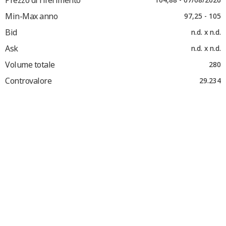
Min-Max anno
97,25 - 105
Bid
n.d. x n.d.
Ask
n.d. x n.d.
Volume totale
280
Controvalore
29.234