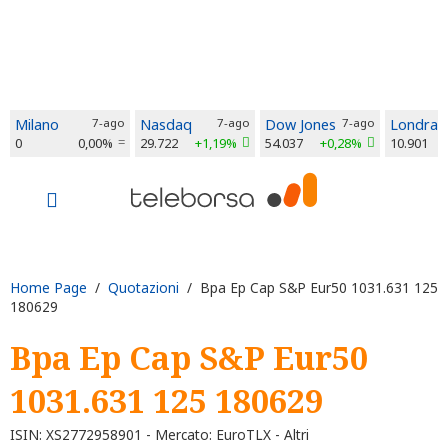
Milano
7-ago
Nasdaq
7-ago
Dow Jones
7-ago
Londra
0
0,00%
29.722
+1,19%
54.037
+0,28%
10.901
Home Page
/
Quotazioni
/ Bpa Ep Cap S&P Eur50 1031.631 125
180629
Bpa Ep Cap S&P Eur50
1031.631 125 180629
ISIN: XS2772958901 - Mercato: EuroTLX - Altri