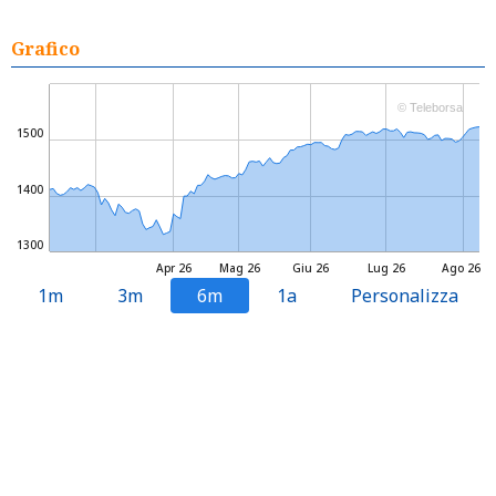
Grafico
© Teleborsa
1500
1400
1300
Apr 26
Mag 26
Giu 26
Lug 26
Ago 26
1m
3m
6m
1a
Personalizza