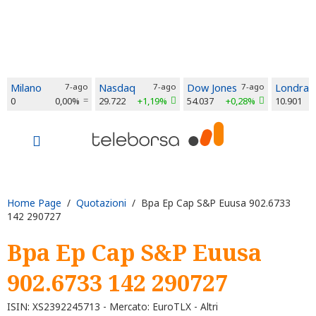
Milano
7-ago
Nasdaq
7-ago
Dow Jones
7-ago
Londra
0
0,00%
29.722
+1,19%
54.037
+0,28%
10.901
Home Page
/
Quotazioni
/ Bpa Ep Cap S&P Euusa 902.6733
142 290727
Bpa Ep Cap S&P Euusa
902.6733 142 290727
ISIN: XS2392245713 - Mercato: EuroTLX - Altri