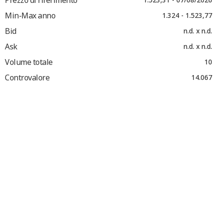
Min-Max anno
1.324 - 1.523,77
Bid
n.d. x n.d.
Ask
n.d. x n.d.
Volume totale
10
Controvalore
14.067