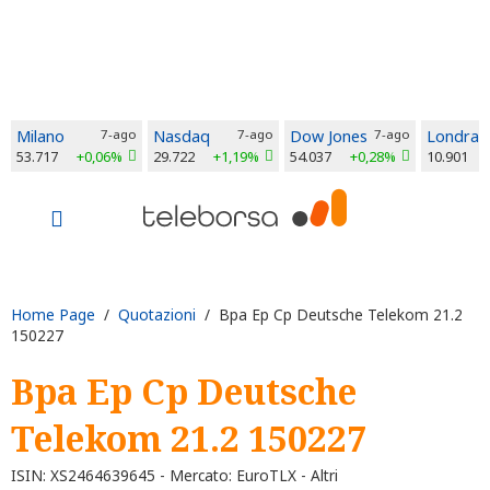
Milano
7-ago
Nasdaq
7-ago
Dow Jones
7-ago
Londra
53.717
+0,06%
29.722
+1,19%
54.037
+0,28%
10.901
Home Page
/
Quotazioni
/ Bpa Ep Cp Deutsche Telekom 21.2
150227
Bpa Ep Cp Deutsche
Telekom 21.2 150227
ISIN: XS2464639645 - Mercato: EuroTLX - Altri