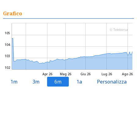
Grafico
© Teleborsa
105
104
103
102
Apr 26
Mag 26
Giu 26
Lug 26
Ago 26
1m
3m
6m
1a
Personalizza