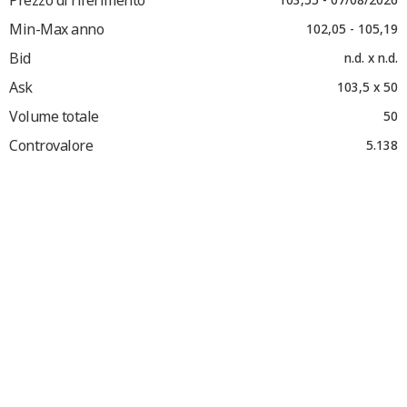
Min-Max anno
102,05 - 105,19
Bid
n.d. x n.d.
Ask
103,5 x 50
Volume totale
50
Controvalore
5.138