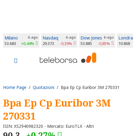
Milano
6-ago
Nasdaq
6-ago
Dow Jones
6-ago
Londra
53.683
+0,44%
29.373
-0,39%
53.885
-0,85%
10.868
Home Page
/
Quotazioni
/ Bpa Ep Cp Euribor 3M 270331
Bpa Ep Cp Euribor 3M
270331
ISIN: XS2940982320 - Mercato: EuroTLX - Altri
90,3
+0,27%