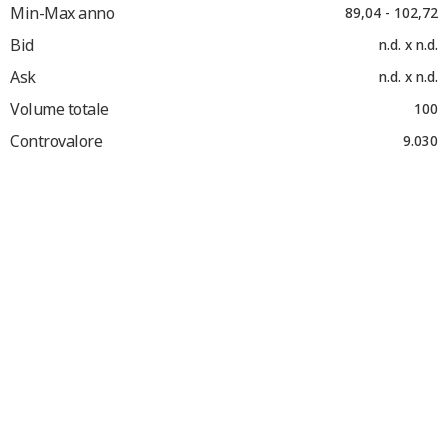
Min-Max anno
89,04 - 102,72
Bid
n.d. x n.d.
Ask
n.d. x n.d.
Volume totale
100
Controvalore
9.030