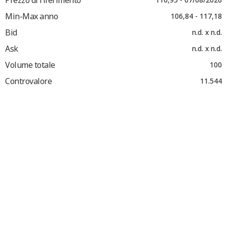
Min-Max anno
106,84 - 117,18
Bid
n.d. x n.d.
Ask
n.d. x n.d.
Volume totale
100
Controvalore
11.544