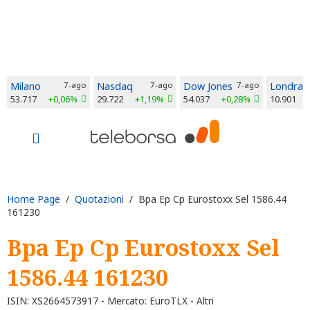
Milano
7-ago
Nasdaq
7-ago
Dow Jones
7-ago
Londra
53.717
+0,06%
29.722
+1,19%
54.037
+0,28%
10.901
Home Page
/
Quotazioni
/ Bpa Ep Cp Eurostoxx Sel 1586.44
161230
Bpa Ep Cp Eurostoxx Sel
1586.44 161230
ISIN: XS2664573917 - Mercato: EuroTLX - Altri