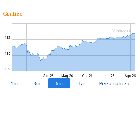
Grafico
© Teleborsa
115
110
105
Apr 26
Mag 26
Giu 26
Lug 26
Ago 26
1m
3m
6m
1a
Personalizza