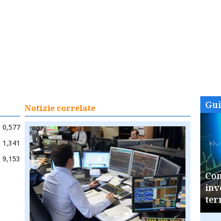
Gu
Notizie correlate
0,577
1,341
9,153
Com
inv
ter