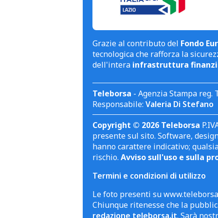
Grazie al contributo del
Fondo Eur
tecnologica che rafforza la sicurezz
dell'intera
infrastruttura finanzi
Teleborsa
- Agenzia Stampa reg. 
Responsabile:
Valeria Di Stefano
Copyright © 2026 Teleborsa
P.IVA
presente sul sito. Software, design 
hanno carattere indicativo; qualsi
rischio.
Avviso sull'uso e sulla pr
Termini e condizioni di utilizzo
Le foto presenti su www.teleborsa.
Chiunque ritenesse che la pubblica
redazione teleborsa.it
. Sarà nost