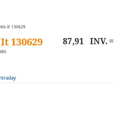
tis It 130629
 It 130629
87,91
INV.
ltri
intraday