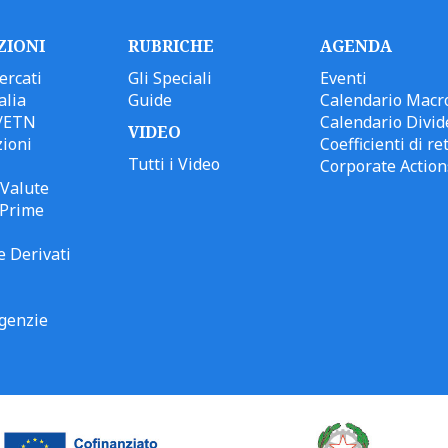
ZIONI
RUBRICHE
AGENDA
ercati
Gli Speciali
Eventi
alia
Guide
Calendario Macr
/ETN
Calendario Divid
VIDEO
ioni
Coefficienti di ret
Tutti i Video
Corporate Action
Valute
 Prime
e Derivati
genzie