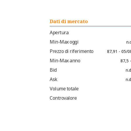
Dati di mercato
Apertura
Min-Max oggi
n.d
Prezzo di riferimento
87,91 - 05/0
Min-Max anno
87,5 
Bid
n.d
Ask
n.d
Volume totale
Controvalore