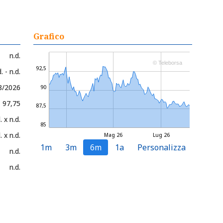
Grafico
n.d.
© Teleborsa
92,5
. - n.d.
8/2026
90
- 97,75
87,5
. x n.d.
85
. x n.d.
Mag 26
Lug 26
1m
3m
6m
1a
Personalizza
n.d.
n.d.