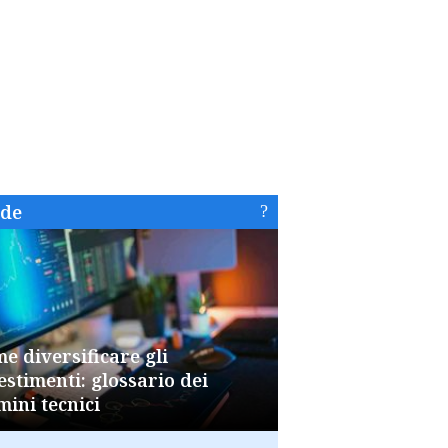
ide
e diversificare gli
estimenti: glossario dei
mini tecnici