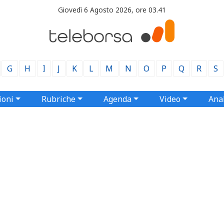
Giovedì 6 Agosto 2026, ore 03.41
G
H
I
J
K
L
M
N
O
P
Q
R
S
ioni
Rubriche
Agenda
Video
Anal