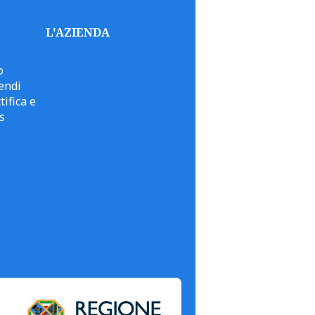
L'AZIENDA
o
endi
tifica e
s