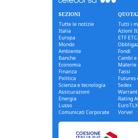
SEZIONI
QUOTA
Tutte le notizie
Tutti i m
Italia
Azioni It
Europa
ETF ETC
Mondo
Obbligaz
Ambiente
Fondi
Banche
Cambi e 
Economia
Materie
Finanza
Tassi
Politica
Futures 
Scienza e tecnologia
Sedex
Assicurazioni
Warrant
Energia
Rating A
Lusso
EuroTLX
Comunicati Corporate
Vorvel