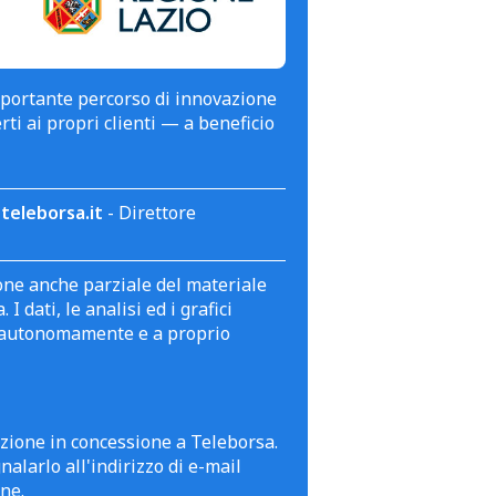
mportante percorso di innovazione
erti ai propri clienti — a beneficio
teleborsa.it
- Direttore
zione anche parziale del materiale
 dati, le analisi ed i grafici
te autonomamente e a proprio
azione in concessione a Teleborsa.
alarlo all'indirizzo di e-mail
ne.