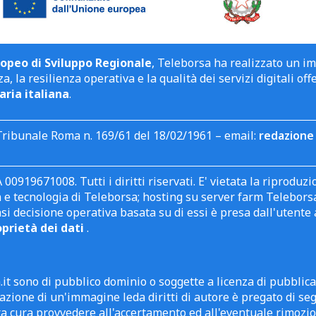
opeo di Sviluppo Regionale
, Teleborsa ha realizzato un i
a, la resilienza operativa e la qualità dei servizi digitali off
aria italiana
.
Tribunale Roma n. 169/61 del 18/02/1961 – email:
redazione 
 00919671008. Tutti i diritti riservati. E' vietata la riprodu
e tecnologia di Teleborsa; hosting su server farm Teleborsa. I
asi decisione operativa basata su di essi è presa dall'uten
oprietà dei dati
.
it sono di pubblico dominio o soggette a licenza di pubblic
zione di un'immagine leda diritti di autore è pregato di segn
ra cura provvedere all'accertamento ed all'eventuale rimozio