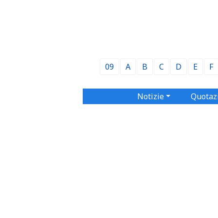
09
A
B
C
D
E
F
Notizie
Quotaz