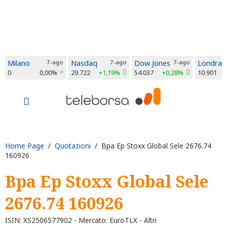
Milano
7-ago
Nasdaq
7-ago
Dow Jones
7-ago
Londra
0
0,00%
29.722
+1,19%
54.037
+0,28%
10.901
Home Page
/
Quotazioni
/ Bpa Ep Stoxx Global Sele 2676.74
160926
Bpa Ep Stoxx Global Sele
2676.74 160926
ISIN: XS2506577902 - Mercato: EuroTLX - Altri