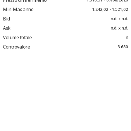
Min-Max anno
1.242,02 - 1.521,02
Bid
n.d. x n.d.
Ask
n.d. x n.d.
Volume totale
3
Controvalore
3.680