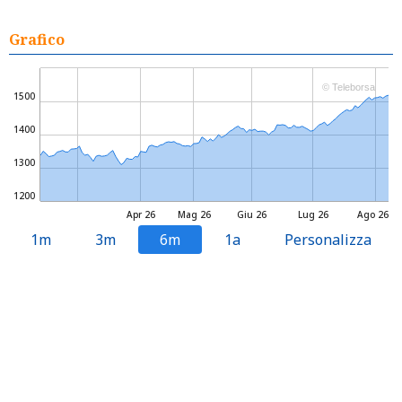
Grafico
© Teleborsa
1500
1400
1300
1200
Apr 26
Mag 26
Giu 26
Lug 26
Ago 26
1m
3m
6m
1a
Personalizza