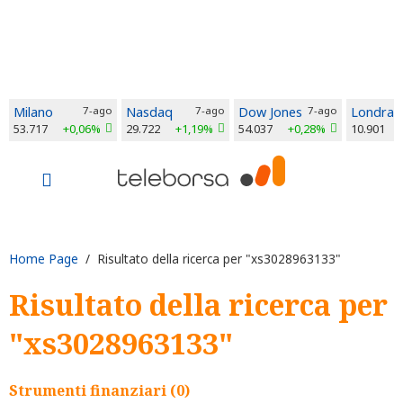
Milano
7-ago
Nasdaq
7-ago
Dow Jones
7-ago
Londra
53.717
+0,06%
29.722
+1,19%
54.037
+0,28%
10.901
Home Page
/ Risultato della ricerca per "xs3028963133"
Risultato della ricerca per
"xs3028963133"
Strumenti finanziari (0)