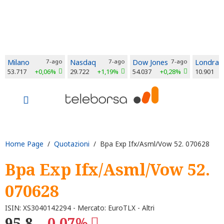
Milano
7-ago
Nasdaq
7-ago
Dow Jones
7-ago
Londra
53.717
+0,06%
29.722
+1,19%
54.037
+0,28%
10.901
Home Page
/
Quotazioni
/ Bpa Exp Ifx/Asml/Vow 52. 070628
Bpa Exp Ifx/Asml/Vow 52.
070628
ISIN: XS3040142294 - Mercato: EuroTLX - Altri
95,8
-0,07%