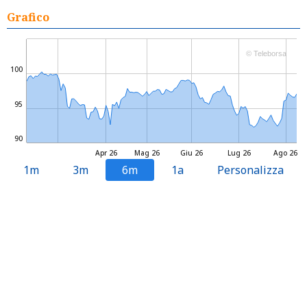
Grafico
© Teleborsa
100
95
90
Apr 26
Mag 26
Giu 26
Lug 26
Ago 26
1m
3m
6m
1a
Personalizza