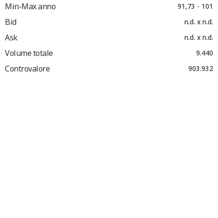
Min-Max anno
91,73 - 101
Bid
n.d. x n.d.
Ask
n.d. x n.d.
Volume totale
9.440
Controvalore
903.932