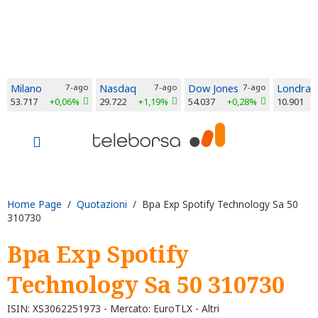
Milano
7-ago
Nasdaq
7-ago
Dow Jones
7-ago
Londra
53.717
+0,06%
29.722
+1,19%
54.037
+0,28%
10.901
Home Page
/
Quotazioni
/ Bpa Exp Spotify Technology Sa 50
310730
Bpa Exp Spotify
Technology Sa 50 310730
ISIN: XS3062251973 - Mercato: EuroTLX - Altri