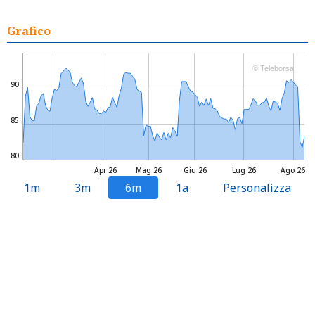
Grafico
© Teleborsa
90
85
80
Apr 26
Mag 26
Giu 26
Lug 26
Ago 26
1m
3m
6m
1a
Personalizza