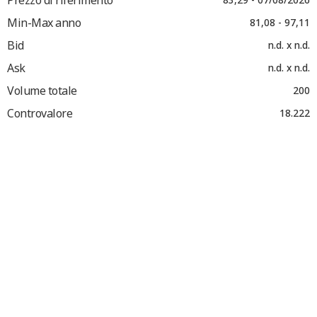
Min-Max anno
81,08 - 97,11
Bid
n.d. x n.d.
Ask
n.d. x n.d.
Volume totale
200
Controvalore
18.222