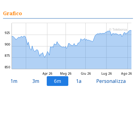
Grafico
© Teleborsa
925
900
875
850
Apr 26
Mag 26
Giu 26
Lug 26
Ago 26
1m
3m
6m
1a
Personalizza