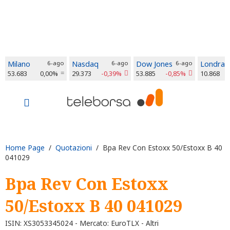
Milano
6-ago
Nasdaq
6-ago
Dow Jones
6-ago
Londra
53.683
0,00%
29.373
-0,39%
53.885
-0,85%
10.868
Home Page
/
Quotazioni
/ Bpa Rev Con Estoxx 50/Estoxx B 40
041029
Bpa Rev Con Estoxx
50/Estoxx B 40 041029
ISIN: XS3053345024 - Mercato: EuroTLX - Altri