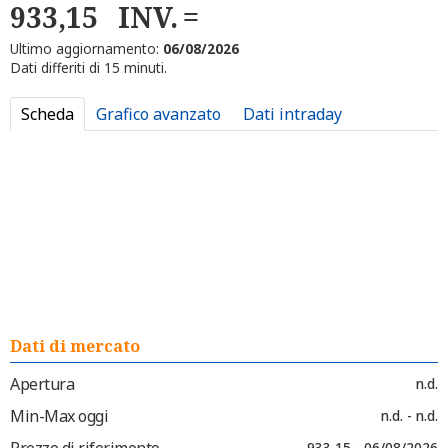
933,15
INV.
Ultimo aggiornamento:
06/08/2026
Dati differiti di 15 minuti.
Scheda
Grafico avanzato
Dati intraday
Dati di mercato
Apertura
n.d.
Min-Max oggi
n.d. - n.d.
Prezzo di riferimento
933,15 - 06/08/2026