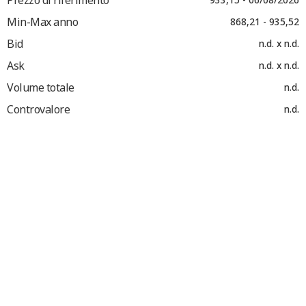
Min-Max anno
868,21 - 935,52
Bid
n.d. x n.d.
Ask
n.d. x n.d.
Volume totale
n.d.
Controvalore
n.d.