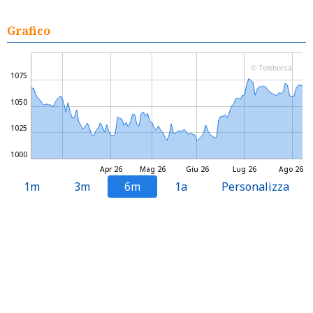
Grafico
© Teleborsa
1075
1050
1025
1000
Apr 26
Mag 26
Giu 26
Lug 26
Ago 26
1m
3m
6m
1a
Personalizza