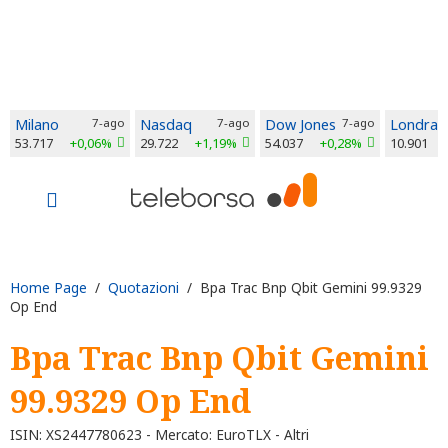
Milano
7-ago
Nasdaq
7-ago
Dow Jones
7-ago
Londra
53.717
+0,06%
29.722
+1,19%
54.037
+0,28%
10.901
Home Page
/
Quotazioni
/ Bpa Trac Bnp Qbit Gemini 99.9329
Op End
Bpa Trac Bnp Qbit Gemini
99.9329 Op End
ISIN: XS2447780623 - Mercato: EuroTLX - Altri