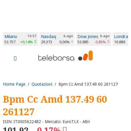
Milano
10:57
Nasdaq
6-ago
Dow Jones
6-ago
Londra
53.757
+0,14%
29.373
0,00%
53.885
-0,85%
10.889
Home Page
/
Quotazioni
/ Bpm Cc Amd 137.49 60 261127
Bpm Cc Amd 137.49 60
261127
ISIN: IT0005622482 - Mercato: EuroTLX - Altri
101,92
-0,17%