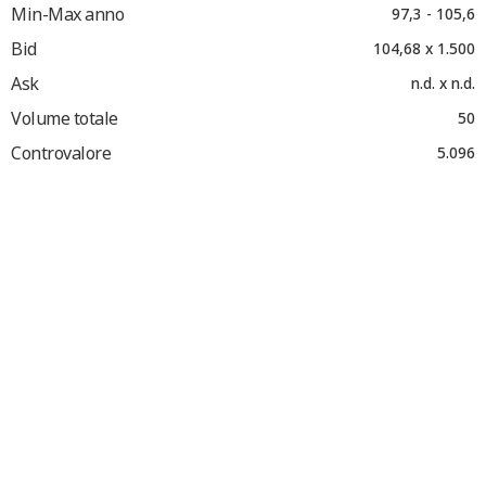
Min-Max anno
97,3 - 105,6
Bid
104,68 x 1.500
Ask
n.d. x n.d.
Volume totale
50
Controvalore
5.096