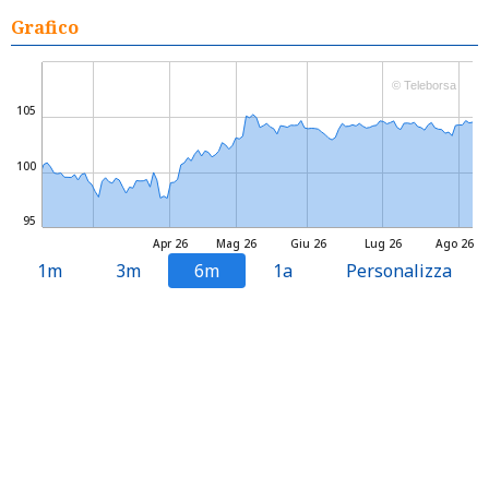
Grafico
© Teleborsa
105
100
95
Apr 26
Mag 26
Giu 26
Lug 26
Ago 26
1m
3m
6m
1a
Personalizza