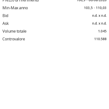
Min-Max anno
103,5 - 110,03
Bid
n.d. x n.d.
Ask
n.d. x n.d.
Volume totale
1.045
Controvalore
110.588