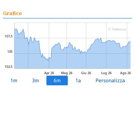
Grafico
© Teleborsa
107,5
105
102,5
Apr 26
Mag 26
Giu 26
Lug 26
Ago 26
1m
3m
6m
1a
Personalizza