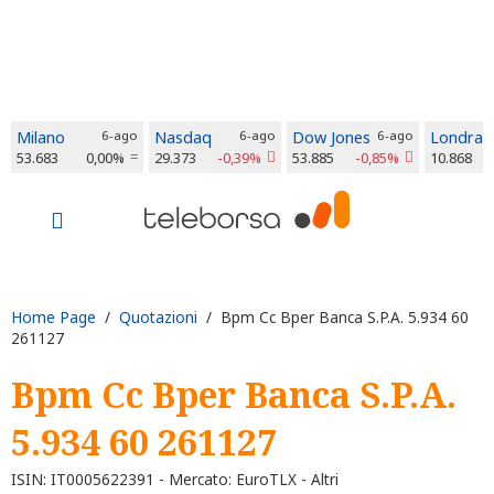
Milano
6-ago
Nasdaq
6-ago
Dow Jones
6-ago
Londra
53.683
0,00%
29.373
-0,39%
53.885
-0,85%
10.868
Home Page
/
Quotazioni
/ Bpm Cc Bper Banca S.P.A. 5.934 60
261127
Bpm Cc Bper Banca S.P.A.
5.934 60 261127
ISIN: IT0005622391 - Mercato: EuroTLX - Altri