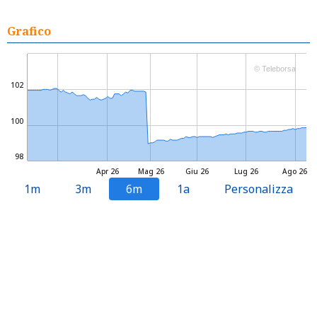
Grafico
© Teleborsa
102
100
98
Apr 26
Mag 26
Giu 26
Lug 26
Ago 26
1m
3m
6m
1a
Personalizza