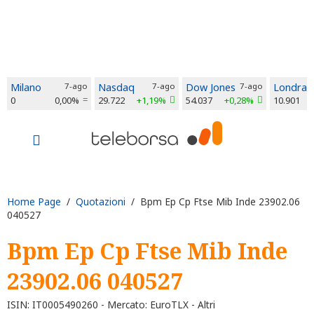
Milano
7-ago
Nasdaq
7-ago
Dow Jones
7-ago
Londra
0
0,00%
29.722
+1,19%
54.037
+0,28%
10.901
Home Page
/
Quotazioni
/ Bpm Ep Cp Ftse Mib Inde 23902.06
040527
Bpm Ep Cp Ftse Mib Inde
23902.06 040527
ISIN: IT0005490260 - Mercato: EuroTLX - Altri