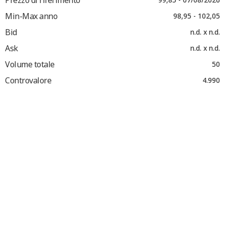
Min-Max anno
98,95 - 102,05
Bid
n.d. x n.d.
Ask
n.d. x n.d.
Volume totale
50
Controvalore
4.990