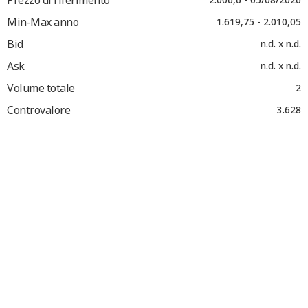
Min-Max anno
1.619,75 - 2.010,05
Bid
n.d. x n.d.
Ask
n.d. x n.d.
Volume totale
2
Controvalore
3.628