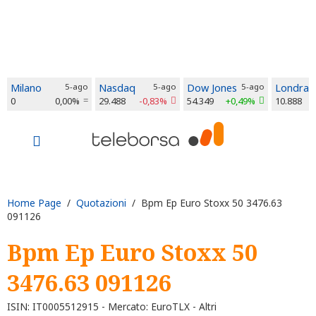
Milano
5-ago
Nasdaq
5-ago
Dow Jones
5-ago
Londra
0
0,00%
29.488
-0,83%
54.349
+0,49%
10.888
Home Page
/
Quotazioni
/ Bpm Ep Euro Stoxx 50 3476.63
091126
Bpm Ep Euro Stoxx 50
3476.63 091126
ISIN: IT0005512915 - Mercato: EuroTLX - Altri