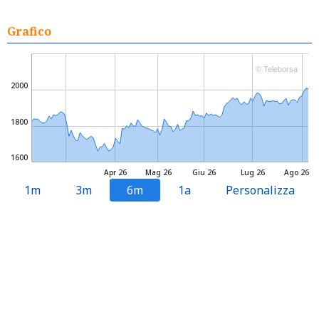
Grafico
© Teleborsa
2000
1800
1600
Apr 26
Mag 26
Giu 26
Lug 26
Ago 26
1m
3m
6m
1a
Personalizza