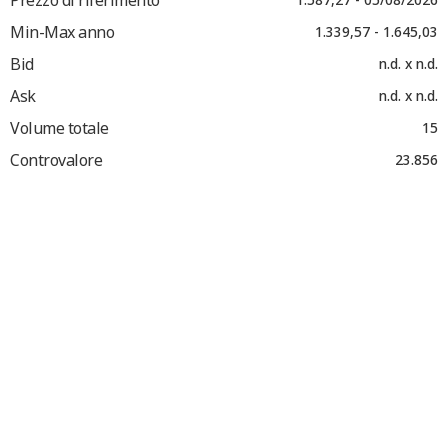
Min-Max anno
1.339,57 - 1.645,03
Bid
n.d. x n.d.
Ask
n.d. x n.d.
Volume totale
15
Controvalore
23.856