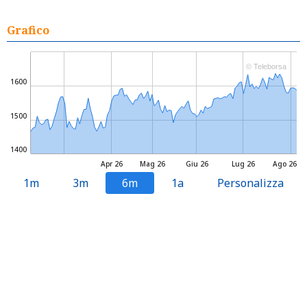
Grafico
© Teleborsa
1600
1500
1400
Apr 26
Mag 26
Giu 26
Lug 26
Ago 26
1m
3m
6m
1a
Personalizza