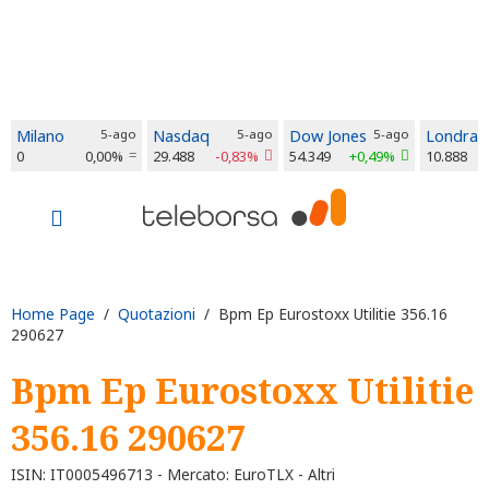
Milano
5-ago
Nasdaq
5-ago
Dow Jones
5-ago
Londra
0
0,00%
29.488
-0,83%
54.349
+0,49%
10.888
Home Page
/
Quotazioni
/ Bpm Ep Eurostoxx Utilitie 356.16
290627
Bpm Ep Eurostoxx Utilitie
356.16 290627
ISIN: IT0005496713 - Mercato: EuroTLX - Altri