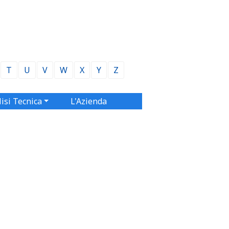
T
U
V
W
X
Y
Z
isi Tecnica
L'Azienda