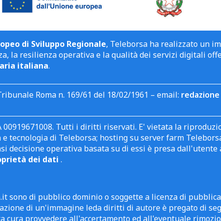
opeo di Sviluppo Regionale
, Teleborsa ha realizzato un i
a, la resilienza operativa e la qualità dei servizi digitali off
aria italiana
.
Tribunale Roma n. 169/61 del 18/02/1961 – email:
redazione 
 00919671008. Tutti i diritti riservati. E' vietata la riprodu
e tecnologia di Teleborsa; hosting su server farm Teleborsa. I
asi decisione operativa basata su di essi è presa dall'uten
oprietà dei dati
.
it sono di pubblico dominio o soggette a licenza di pubblic
zione di un'immagine leda diritti di autore è pregato di segn
ra cura provvedere all'accertamento ed all'eventuale rimozio