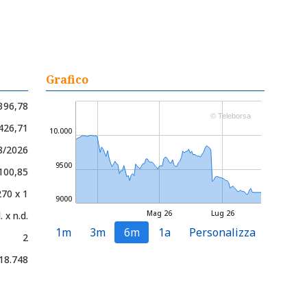
Grafico
396,78
© Teleborsa
.426,71
10.000
08/2026
9500
.100,85
270 x 1
9000
Mag 26
Lug 26
. x n.d.
1m
3m
6m
1a
Personalizza
2
18.748