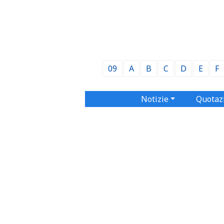
09
A
B
C
D
E
F
Notizie
Quotaz