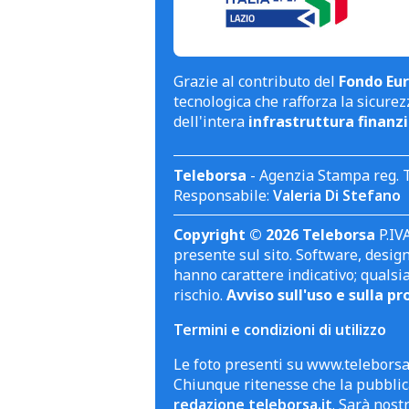
Grazie al contributo del
Fondo Eur
tecnologica che rafforza la sicurezz
dell'intera
infrastruttura finanzi
Teleborsa
- Agenzia Stampa reg. 
Responsabile:
Valeria Di Stefano
Copyright © 2026 Teleborsa
P.IVA
presente sul sito. Software, design 
hanno carattere indicativo; qualsi
rischio.
Avviso sull'uso e sulla pr
Termini e condizioni di utilizzo
Le foto presenti su www.teleborsa.
Chiunque ritenesse che la pubblica
redazione teleborsa.it
. Sarà nost