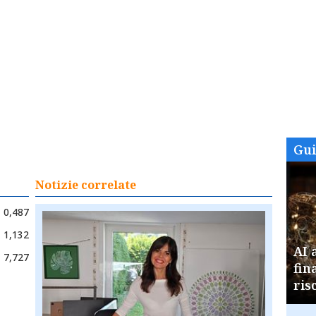
Gu
Notizie correlate
0,487
1,132
AI 
7,727
fin
ris