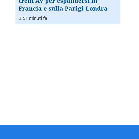
treni AV per espandersi in
Francia e sulla Parigi-Londra
51 minuti fa