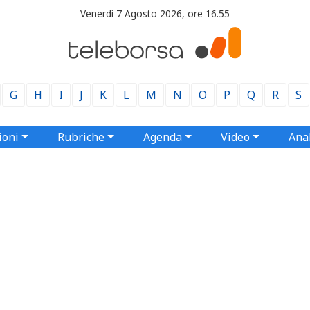
Venerdì 7 Agosto 2026, ore 16.55
G
H
I
J
K
L
M
N
O
P
Q
R
S
ioni
Rubriche
Agenda
Video
Anal