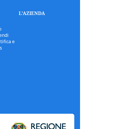
L'AZIENDA
o
endi
tifica e
s