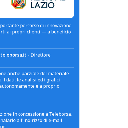
mportante percorso di innovazione
erti ai propri clienti — a beneficio
teleborsa.it
- Direttore
zione anche parziale del materiale
 dati, le analisi ed i grafici
te autonomamente e a proprio
azione in concessione a Teleborsa.
alarlo all'indirizzo di e-mail
ne.