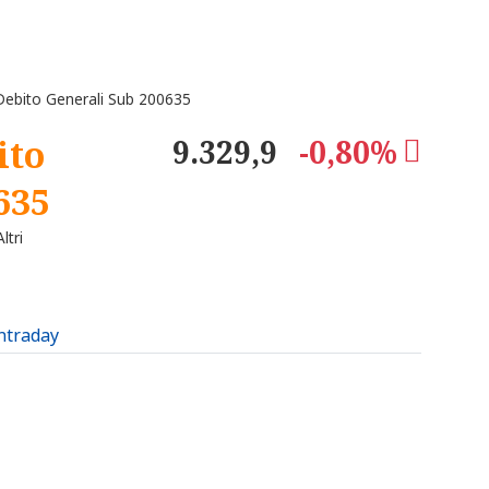
ebito Generali Sub 200635
ito
9.329,9
-0,80%
635
ltri
intraday