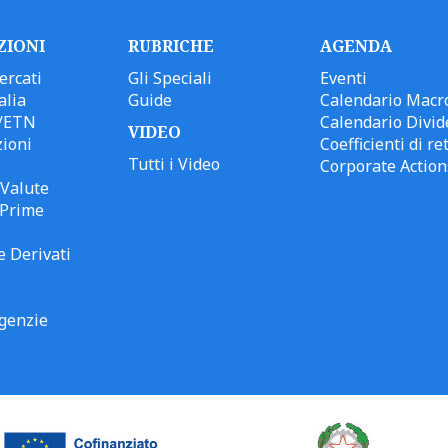
ZIONI
RUBRICHE
AGENDA
ercati
Gli Speciali
Eventi
alia
Guide
Calendario Macr
/ETN
Calendario Divid
VIDEO
ioni
Coefficienti di ret
Tutti i Video
Corporate Action
Valute
 Prime
e Derivati
genzie