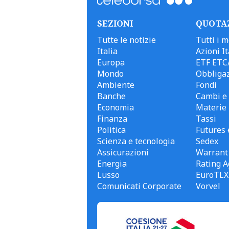
SEZIONI
QUOTA
Tutte le notizie
Tutti i m
Italia
Azioni It
Europa
ETF ETC
Mondo
Obbligaz
Ambiente
Fondi
Banche
Cambi e 
Economia
Materie
Finanza
Tassi
Politica
Futures 
Scienza e tecnologia
Sedex
Assicurazioni
Warrant
Energia
Rating A
Lusso
EuroTLX
Comunicati Corporate
Vorvel