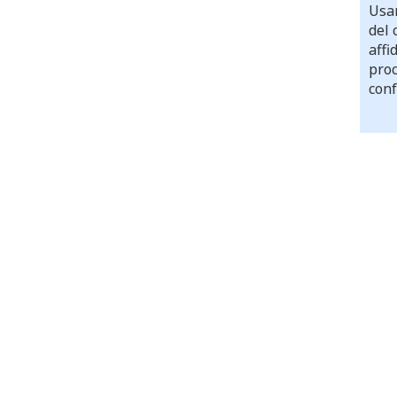
Usar
del 
affi
proc
conf