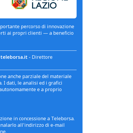
mportante percorso di innovazione
erti ai propri clienti — a beneficio
teleborsa.it
- Direttore
zione anche parziale del materiale
 dati, le analisi ed i grafici
te autonomamente e a proprio
azione in concessione a Teleborsa.
alarlo all'indirizzo di e-mail
ne.