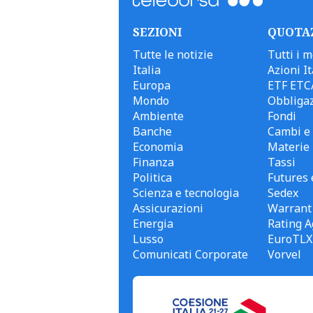
SEZIONI
QUOTA
Tutte le notizie
Tutti i m
Italia
Azioni It
Europa
ETF ETC
Mondo
Obbligaz
Ambiente
Fondi
Banche
Cambi e 
Economia
Materie
Finanza
Tassi
Politica
Futures 
Scienza e tecnologia
Sedex
Assicurazioni
Warrant
Energia
Rating A
Lusso
EuroTLX
Comunicati Corporate
Vorvel