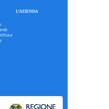
L'AZIENDA
o
endi
tifica e
s