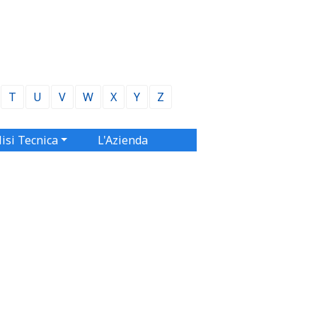
T
U
V
W
X
Y
Z
isi Tecnica
L'Azienda