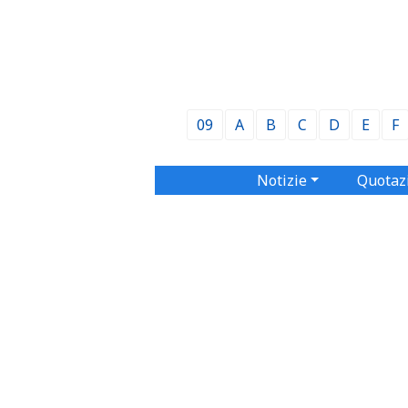
09
A
B
C
D
E
F
Notizie
Quotaz