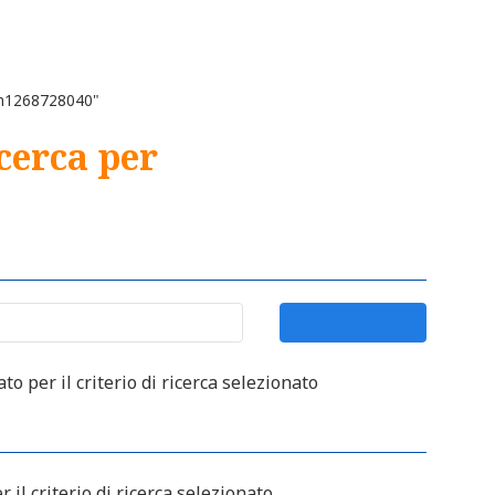
"ch1268728040"
icerca per
o per il criterio di ricerca selezionato
 il criterio di ricerca selezionato