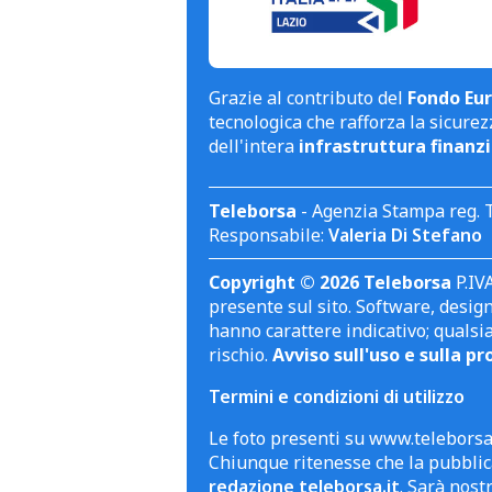
Grazie al contributo del
Fondo Eur
tecnologica che rafforza la sicurezz
dell'intera
infrastruttura finanzi
Teleborsa
- Agenzia Stampa reg. 
Responsabile:
Valeria Di Stefano
Copyright © 2026 Teleborsa
P.IVA
presente sul sito. Software, design 
hanno carattere indicativo; qualsi
rischio.
Avviso sull'uso e sulla pr
Termini e condizioni di utilizzo
Le foto presenti su www.teleborsa.
Chiunque ritenesse che la pubblica
redazione teleborsa.it
. Sarà nost