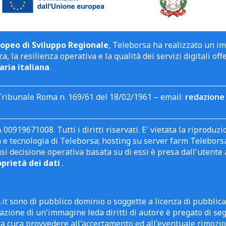
opeo di Sviluppo Regionale
, Teleborsa ha realizzato un i
a, la resilienza operativa e la qualità dei servizi digitali off
aria italiana
.
Tribunale Roma n. 169/61 del 18/02/1961 – email:
redazione 
 00919671008. Tutti i diritti riservati. E' vietata la riprodu
e tecnologia di Teleborsa; hosting su server farm Teleborsa. I
asi decisione operativa basata su di essi è presa dall'uten
oprietà dei dati
.
it sono di pubblico dominio o soggette a licenza di pubblic
zione di un'immagine leda diritti di autore è pregato di segn
ra cura provvedere all'accertamento ed all'eventuale rimozio