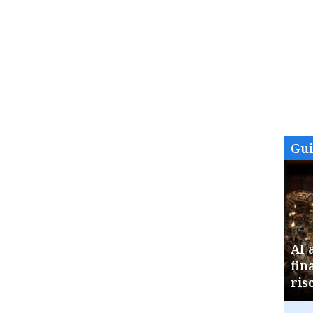
Gu
AI 
fin
ris