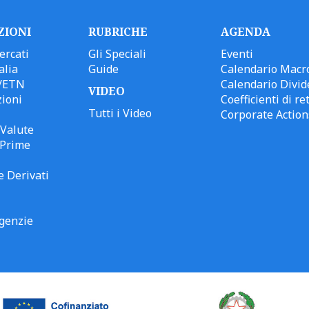
ZIONI
RUBRICHE
AGENDA
ercati
Gli Speciali
Eventi
alia
Guide
Calendario Macr
/ETN
Calendario Divid
VIDEO
ioni
Coefficienti di ret
Tutti i Video
Corporate Action
Valute
 Prime
e Derivati
genzie