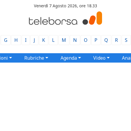
Venerdì 7 Agosto 2026, ore 18.33
G
H
I
J
K
L
M
N
O
P
Q
R
S
ioni
Rubriche
Agenda
Video
Anal