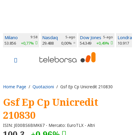
Milano
9:58
Nasdaq
5-ago
Dow Jones
5-ago
Londra
53.856
+0,77%
29.488
0,00%
54.349
+0,49%
10.917
Home Page
/
Quotazioni
/ Gsf Ep Cp Unicredit 210830
Gsf Ep Cp Unicredit
210830
ISIN: JE00BS6BMK67 - Mercato: EuroTLX - Altri
100,3
+0,96%