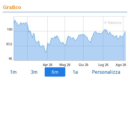
Grafico
© Teleborsa
100
97,5
95
Apr 26
Mag 26
Giu 26
Lug 26
Ago 26
1m
3m
6m
1a
Personalizza