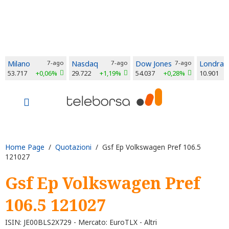
Milano
7-ago
Nasdaq
7-ago
Dow Jones
7-ago
Londra
53.717
+0,06%
29.722
+1,19%
54.037
+0,28%
10.901
Home Page
/
Quotazioni
/ Gsf Ep Volkswagen Pref 106.5
121027
Gsf Ep Volkswagen Pref
106.5 121027
ISIN: JE00BLS2X729 - Mercato: EuroTLX - Altri