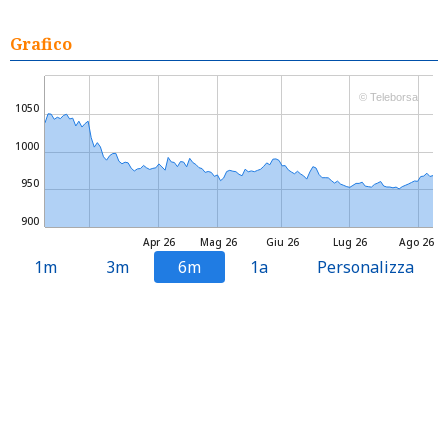
Grafico
© Teleborsa
1050
1000
950
900
Apr 26
Mag 26
Giu 26
Lug 26
Ago 26
1m
3m
6m
1a
Personalizza