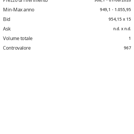
Min-Max anno
949,1 - 1.055,95
Bid
954,15 x 15
Ask
n.d. x n.d.
Volume totale
1
Controvalore
967