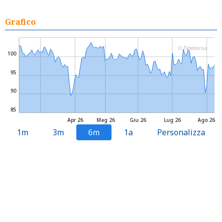
Grafico
© Teleborsa
100
95
90
85
Apr 26
Mag 26
Giu 26
Lug 26
Ago 26
1m
3m
6m
1a
Personalizza