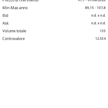
Min-Max anno
89,15 - 107,8
Bid
n.d. x n.d.
Ask
n.d. x n.d.
Volume totale
135
Controvalore
12.534