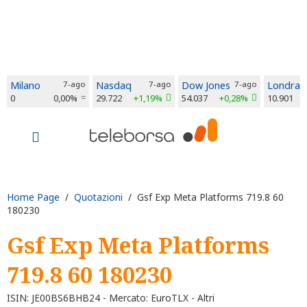
Milano
7-ago
Nasdaq
7-ago
Dow Jones
7-ago
Londra
0
0,00%
29.722
+1,19%
54.037
+0,28%
10.901
Home Page
/
Quotazioni
/ Gsf Exp Meta Platforms 719.8 60
180230
Gsf Exp Meta Platforms
719.8 60 180230
ISIN: JE00BS6BHB24 - Mercato: EuroTLX - Altri