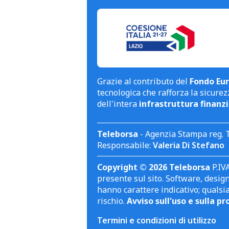
Grazie al contributo del
Fondo Eur
tecnologica che rafforza la sicurezz
dell'intera
infrastruttura finanzi
Teleborsa
- Agenzia Stampa reg. 
Responsabile:
Valeria Di Stefano
Copyright © 2026 Teleborsa
P.IVA
presente sul sito. Software, design 
hanno carattere indicativo; qualsi
rischio.
Avviso sull'uso e sulla pr
Termini e condizioni di utilizzo