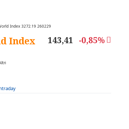
World Index 3272.19 260229
ld Index
143,41
-0,85%
ltri
intraday