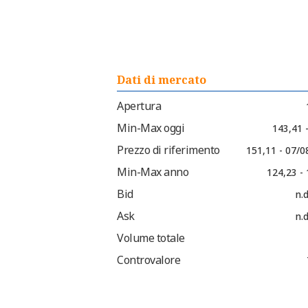
Dati di mercato
Apertura
Min-Max oggi
143,41 
Prezzo di riferimento
151,11 - 07/0
Min-Max anno
124,23 -
Bid
n.d
Ask
n.d
Volume totale
Controvalore