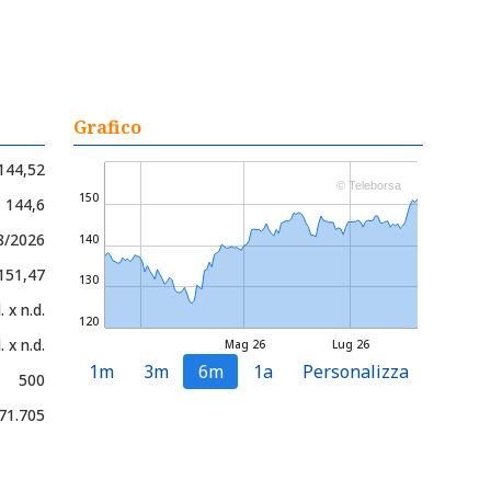
Grafico
144,52
© Teleborsa
150
- 144,6
8/2026
140
 151,47
130
. x n.d.
120
. x n.d.
Mag 26
Lug 26
1m
3m
6m
1a
Personalizza
500
71.705