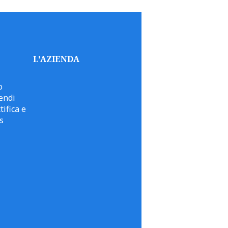
L'AZIENDA
o
endi
tifica e
s