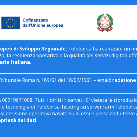
opeo di Sviluppo Regionale
, Teleborsa ha realizzato un i
a, la resilienza operativa e la qualità dei servizi digitali off
aria italiana
.
Tribunale Roma n. 169/61 del 18/02/1961 – email:
redazione 
 00919671008. Tutti i diritti riservati. E' vietata la riprodu
e tecnologia di Teleborsa; hosting su server farm Teleborsa. I
asi decisione operativa basata su di essi è presa dall'uten
oprietà dei dati
.