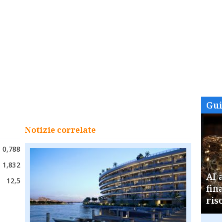
Gu
Notizie correlate
0,788
1,832
AI 
12,5
fin
ris