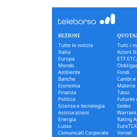
SEZIONI
QUOTA
Tutte le notizie
Tutti i m
Italia
Azioni It
Europa
ETF ETC
Mondo
Obbligaz
Ambiente
Fondi
Banche
Cambi e 
Economia
Materie
Finanza
Tassi
Politica
Futures 
Scienza e tecnologia
Sedex
Assicurazioni
Warrant
Energia
Rating A
Lusso
EuroTLX
Comunicati Corporate
Vorvel