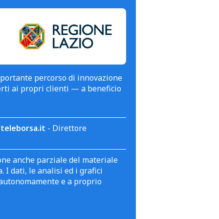
mportante percorso di innovazione
erti ai propri clienti — a beneficio
teleborsa.it
- Direttore
zione anche parziale del materiale
 dati, le analisi ed i grafici
te autonomamente e a proprio