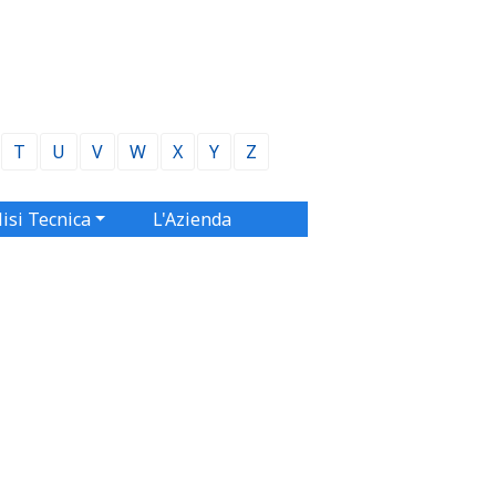
T
U
V
W
X
Y
Z
isi Tecnica
L'Azienda