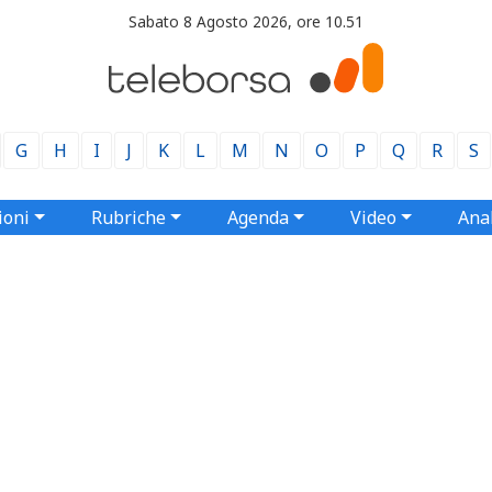
Sabato 8 Agosto 2026, ore 10.51
G
H
I
J
K
L
M
N
O
P
Q
R
S
ioni
Rubriche
Agenda
Video
Anal