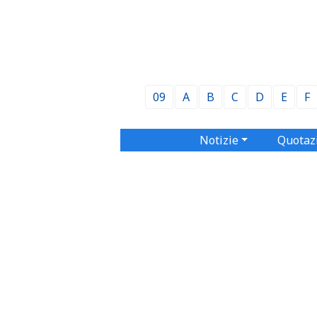
09
A
B
C
D
E
F
Notizie
Quotaz