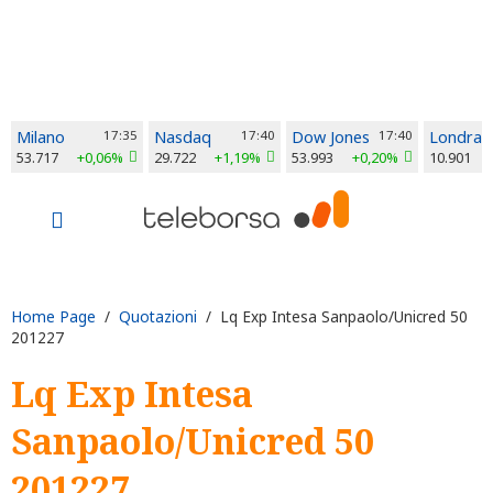
Milano
17:35
Nasdaq
17:40
Dow Jones
17:40
Londra
53.717
+0,06%
29.722
+1,19%
53.993
+0,20%
10.901
Home Page
/
Quotazioni
/ Lq Exp Intesa Sanpaolo/Unicred 50
201227
Lq Exp Intesa
Sanpaolo/Unicred 50
201227