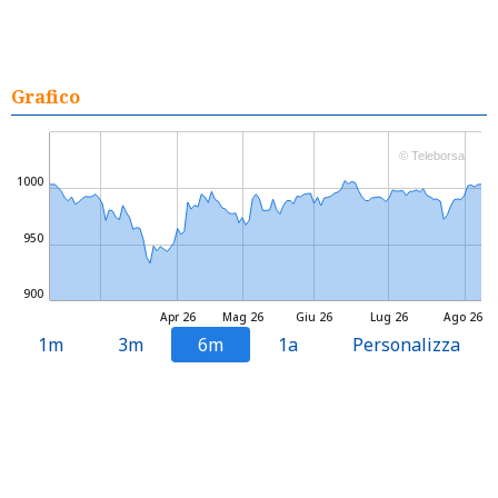
Grafico
© Teleborsa
1000
950
900
Apr 26
Mag 26
Giu 26
Lug 26
Ago 26
1m
3m
6m
1a
Personalizza