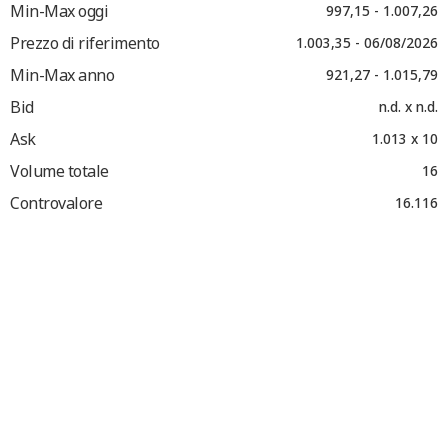
Min-Max oggi
997,15 - 1.007,26
Prezzo di riferimento
1.003,35 - 06/08/2026
Min-Max anno
921,27 - 1.015,79
Bid
n.d. x n.d.
Ask
1.013 x 10
Volume totale
16
Controvalore
16.116