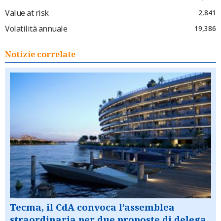
Value at risk
2,841
Volatilità annuale
19,386
Notizie correlate
Tecma, il CdA convoca l’assemblea
straordinaria per due proposte di delega