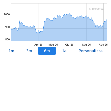
© Teleborsa
1000
900
800
Apr 26
Mag 26
Giu 26
Lug 26
Ago 26
1m
3m
6m
1a
Personalizza