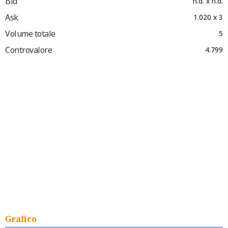
Bid
n.d. x n.d.
Ask
1.020 x 3
Volume totale
5
Controvalore
4.799
Grafico