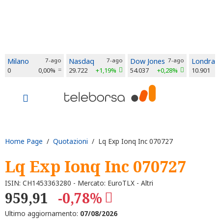
Milano
7-ago
Nasdaq
7-ago
Dow Jones
7-ago
Londra
0
0,00%
29.722
+1,19%
54.037
+0,28%
10.901
Home Page
/
Quotazioni
/ Lq Exp Ionq Inc 070727
Lq Exp Ionq Inc 070727
ISIN: CH1453363280 - Mercato: EuroTLX - Altri
959,91
-0,78%
Ultimo aggiornamento:
07/08/2026