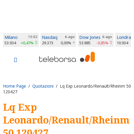
Milano
15:02
Nasdaq
6-ago
Dow Jones
6-ago
Londra
53.934
+0,47%
29.373
0,00%
53.885
-0,85%
10.934
Home Page
/
Quotazioni
/ Lq Exp Leonardo/Renault/Rheinm 50
120427
Lq Exp
Leonardo/Renault/Rheinm
50 120427