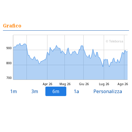
Grafico
© Teleborsa
900
800
700
Apr 26
Mag 26
Giu 26
Lug 26
Ago 26
1m
3m
6m
1a
Personalizza