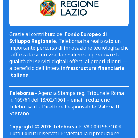
Grazie al contributo del
Fondo Europeo di
Sviluppo Regionale
, Teleborsa ha realizzato un
importante percorso di innovazione tecnologica che
rafforza la sicurezza, la resilienza operativa e la
qualità dei servizi digitali offerti ai propri clienti —
a beneficio dell'intera
infrastruttura finanziaria
italiana
.
Teleborsa
- Agenzia Stampa reg. Tribunale Roma
n. 169/61 del 18/02/1961 – email:
redazione
teleborsa.it
- Direttore Responsabile:
Valeria Di
Stefano
Copyright © 2026 Teleborsa
P.IVA 00919671008.
Tutti i diritti riservati. E' vietata la riproduzione