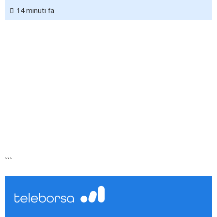
14 minuti fa
```