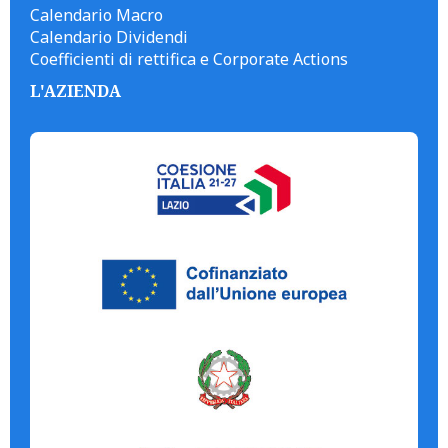
Calendario Macro
Calendario Dividendi
Coefficienti di rettifica e Corporate Actions
L'AZIENDA