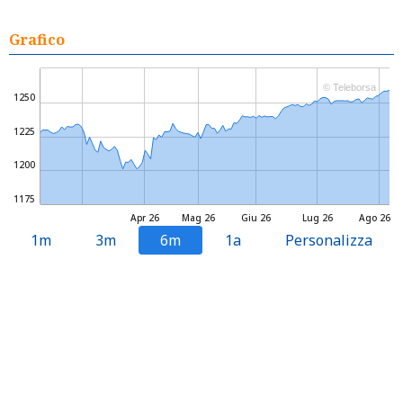
Grafico
© Teleborsa
1250
1225
1200
1175
Apr 26
Mag 26
Giu 26
Lug 26
Ago 26
1m
3m
6m
1a
Personalizza