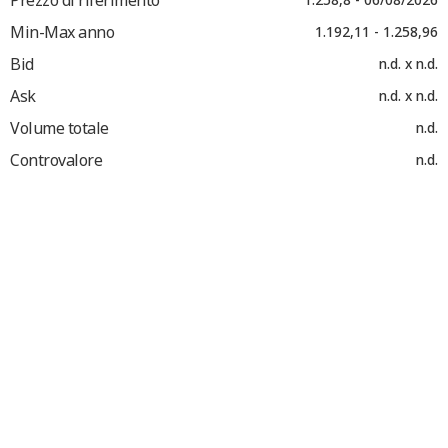
Min-Max anno
1.192,11 - 1.258,96
Bid
n.d. x n.d.
Ask
n.d. x n.d.
Volume totale
n.d.
Controvalore
n.d.