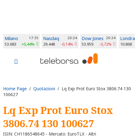
Milano
17:35
Nasdaq
20:24
Dow Jones
20:24
Londra
53.683
+0,44%
29.448
-0,14%
53.959
-0,72%
10.868
Home Page
/
Quotazioni
/ Lq Exp Prot Euro Stox 3806.74 130
100627
Lq Exp Prot Euro Stox
3806.74 130 100627
ISIN: CH1186548645 - Mercato: EuroTLX - Altri