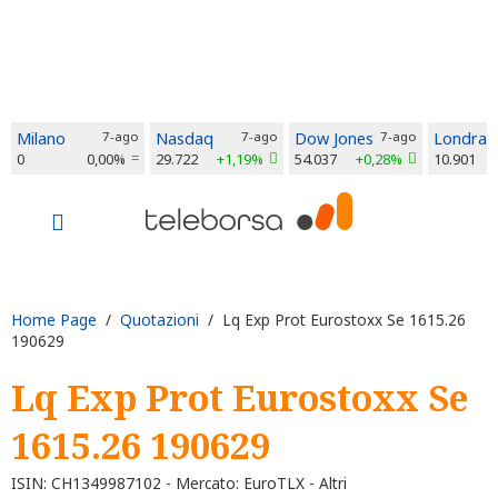
Milano
7-ago
Nasdaq
7-ago
Dow Jones
7-ago
Londra
0
0,00%
29.722
+1,19%
54.037
+0,28%
10.901
Home Page
/
Quotazioni
/ Lq Exp Prot Eurostoxx Se 1615.26
190629
Lq Exp Prot Eurostoxx Se
1615.26 190629
ISIN: CH1349987102 - Mercato: EuroTLX - Altri