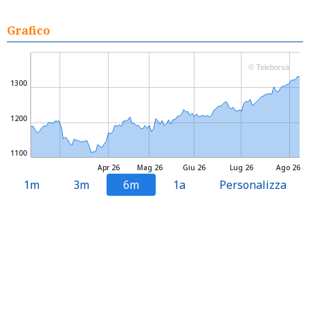
Grafico
© Teleborsa
1300
1200
1100
Apr 26
Mag 26
Giu 26
Lug 26
Ago 26
1m
3m
6m
1a
Personalizza