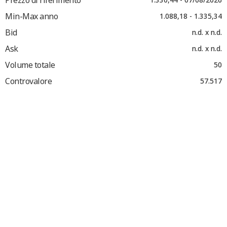
Min-Max anno
1.088,18 - 1.335,34
Bid
n.d. x n.d.
Ask
n.d. x n.d.
Volume totale
50
Controvalore
57.517