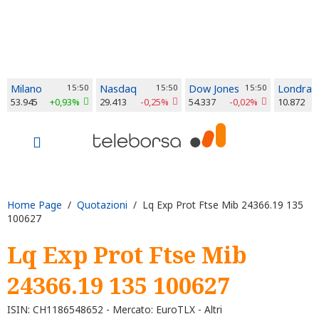
Milano
15:50
Nasdaq
15:50
Dow Jones
15:50
Londra
53.945
+0,93%
29.413
-0,25%
54.337
-0,02%
10.872
Home Page
/
Quotazioni
/ Lq Exp Prot Ftse Mib 24366.19 135
100627
Lq Exp Prot Ftse Mib
24366.19 135 100627
ISIN: CH1186548652 - Mercato: EuroTLX - Altri