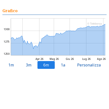
Grafico
© Teleborsa
1300
1275
1250
Apr 26
Mag 26
Giu 26
Lug 26
Ago 26
1m
3m
6m
1a
Personalizza