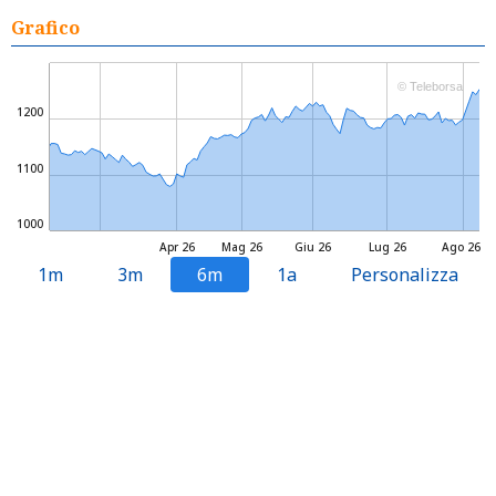
Grafico
© Teleborsa
1200
1100
1000
Apr 26
Mag 26
Giu 26
Lug 26
Ago 26
1m
3m
6m
1a
Personalizza