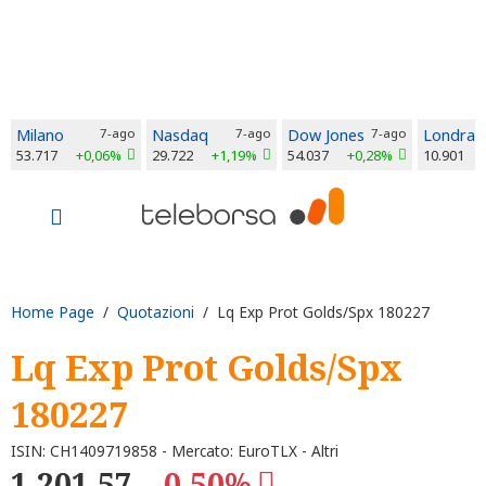
Milano
7-ago
Nasdaq
7-ago
Dow Jones
7-ago
Londra
53.717
+0,06%
29.722
+1,19%
54.037
+0,28%
10.901
Home Page
/
Quotazioni
/ Lq Exp Prot Golds/Spx 180227
Lq Exp Prot Golds/Spx
180227
ISIN: CH1409719858 - Mercato: EuroTLX - Altri
1.201,57
-0,50%