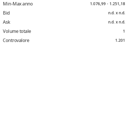
Min-Max anno
1.076,99 - 1.251,18
Bid
n.d. x n.d.
Ask
n.d. x n.d.
Volume totale
1
Controvalore
1.201