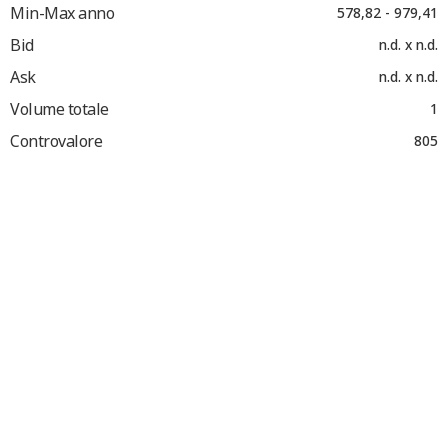
Min-Max anno
578,82 - 979,41
Bid
n.d. x n.d.
Ask
n.d. x n.d.
Volume totale
1
Controvalore
805