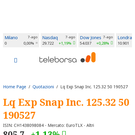
Milano
7-ago
Nasdaq
7-ago
Dow Jones
7-ago
Londra
0
0,00%
29.722
+1,19%
54.037
+0,28%
10.901
Home Page
/
Quotazioni
/ Lq Exp Snap Inc. 125.32 50 190527
Lq Exp Snap Inc. 125.32 50
190527
ISIN: CH1438098084 - Mercato: EuroTLX - Altri
805,7
+1,13%