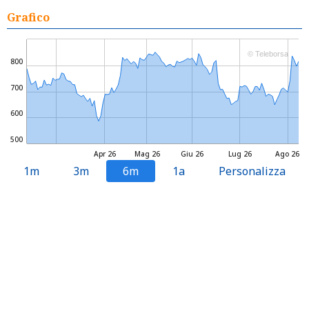
Grafico
© Teleborsa
800
700
600
500
Apr 26
Mag 26
Giu 26
Lug 26
Ago 26
1m
3m
6m
1a
Personalizza