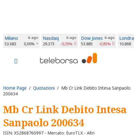
Milano
6-ago
Nasdaq
6-ago
Dow Jones
6-ago
Londra
53.683
0,00%
29.373
-0,39%
53.885
-0,85%
10.868
Home Page
/
Quotazioni
/ Mb Cr Link Debito Intesa Sanpaolo
200634
Mb Cr Link Debito Intesa
Sanpaolo 200634
ISIN: XS2868760997 - Mercato: EuroTLX - Altri