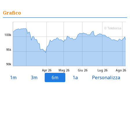
Grafico
© Teleborsa
100k
95k
90k
Apr 26
Mag 26
Giu 26
Lug 26
Ago 26
1m
3m
6m
1a
Personalizza