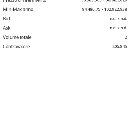
Min-Max anno
94.486,75 - 102.922,938
Bid
n.d. x n.d.
Ask
n.d. x n.d.
Volume totale
2
Controvalore
205.845