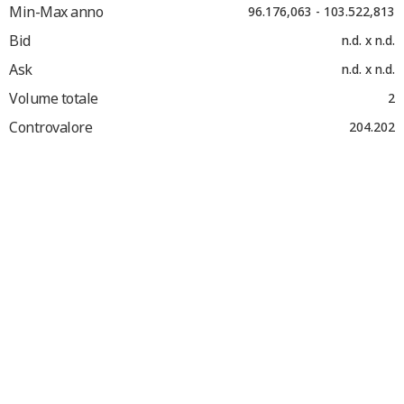
Min-Max anno
96.176,063 - 103.522,813
Bid
n.d. x n.d.
Ask
n.d. x n.d.
Volume totale
2
Controvalore
204.202