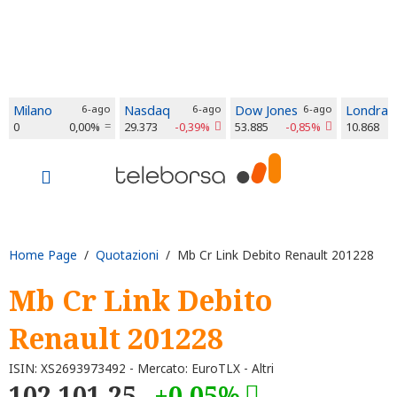
Milano
6-ago
Nasdaq
6-ago
Dow Jones
6-ago
Londra
0
0,00%
29.373
-0,39%
53.885
-0,85%
10.868
Home Page
/
Quotazioni
/ Mb Cr Link Debito Renault 201228
Mb Cr Link Debito
Renault 201228
ISIN: XS2693973492 - Mercato: EuroTLX - Altri
102.101,25
+0,05%