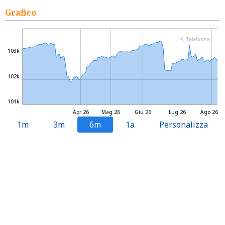
Grafico
© Teleborsa
103k
102k
101k
Apr 26
Mag 26
Giu 26
Lug 26
Ago 26
1m
3m
6m
1a
Personalizza