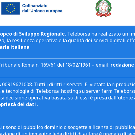
opeo di Sviluppo Regionale
, Teleborsa ha realizzato un i
a, la resilienza operativa e la qualità dei servizi digitali off
aria italiana
.
Tribunale Roma n. 169/61 del 18/02/1961 – email:
redazione 
 00919671008. Tutti i diritti riservati. E' vietata la riprodu
e tecnologia di Teleborsa; hosting su server farm Teleborsa. I
asi decisione operativa basata su di essi è presa dall'uten
oprietà dei dati
.
it sono di pubblico dominio o soggette a licenza di pubblic
zione di un'immagine leda diritti di autore è pregato di segn