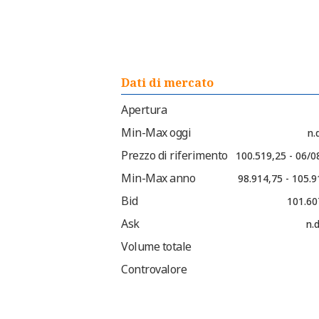
Dati di mercato
Apertura
Min-Max oggi
n.d
Prezzo di riferimento
100.519,25 - 06/0
Min-Max anno
98.914,75 - 105.
Bid
101.60
Ask
n.d
Volume totale
Controvalore