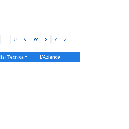
T
U
V
W
X
Y
Z
isi Tecnica
L'Azienda