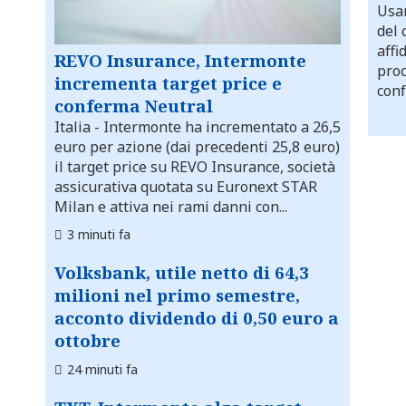
Usar
del 
affi
REVO Insurance, Intermonte
proc
incrementa target price e
conf
conferma Neutral
Italia
- Intermonte ha incrementato a 26,5
euro per azione (dai precedenti 25,8 euro)
il target price su REVO Insurance, società
assicurativa quotata su Euronext STAR
Milan e attiva nei rami danni con...
3 minuti fa
Volksbank, utile netto di 64,3
milioni nel primo semestre,
acconto dividendo di 0,50 euro a
ottobre
24 minuti fa