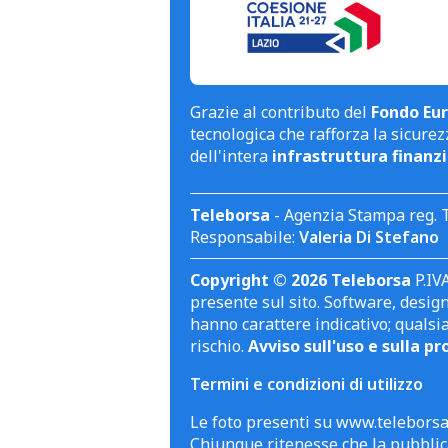
Grazie al contributo del
Fondo Eur
tecnologica che rafforza la sicurezz
dell'intera
infrastruttura finanzi
Teleborsa
- Agenzia Stampa reg. 
Responsabile:
Valeria Di Stefano
Copyright © 2026 Teleborsa
P.IVA
presente sul sito. Software, design 
hanno carattere indicativo; qualsi
rischio.
Avviso sull'uso e sulla pr
Termini e condizioni di utilizzo
Le foto presenti su www.teleborsa.
Chiunque ritenesse che la pubblica