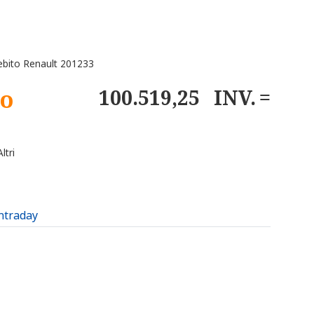
bito Renault 201233
to
100.519,25
INV.
ltri
intraday