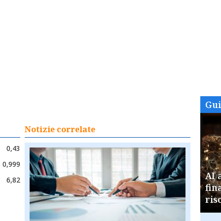
Gu
Notizie correlate
0,43
0,999
AI 
6,82
fin
ris