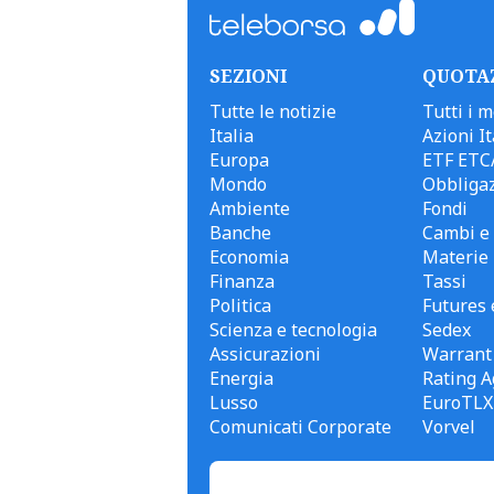
SEZIONI
QUOTA
Tutte le notizie
Tutti i m
Italia
Azioni It
Europa
ETF ETC
Mondo
Obbligaz
Ambiente
Fondi
Banche
Cambi e 
Economia
Materie
Finanza
Tassi
Politica
Futures 
Scienza e tecnologia
Sedex
Assicurazioni
Warrant
Energia
Rating A
Lusso
EuroTLX
Comunicati Corporate
Vorvel