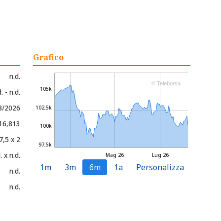
Grafico
n.d.
© Teleborsa
105k
. - n.d.
8/2026
102,5k
916,813
100k
7,5 x 2
97,5k
. x n.d.
Mag 26
Lug 26
1m
3m
6m
1a
Personalizza
n.d.
n.d.