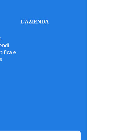
L'AZIENDA
o
endi
tifica e
s