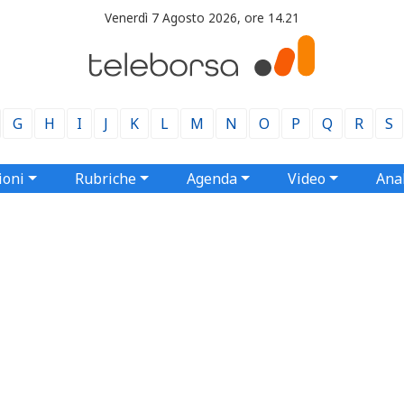
Venerdì 7 Agosto 2026, ore 14.21
G
H
I
J
K
L
M
N
O
P
Q
R
S
ioni
Rubriche
Agenda
Video
Anal