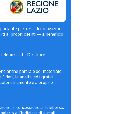
mportante percorso di innovazione
erti ai propri clienti — a beneficio
teleborsa.it
- Direttore
zione anche parziale del materiale
 dati, le analisi ed i grafici
te autonomamente e a proprio
azione in concessione a Teleborsa.
alarlo all'indirizzo di e-mail