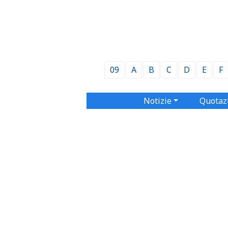
09
A
B
C
D
E
F
Notizie
Quotaz