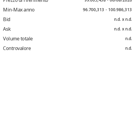
Min-Max anno
96.700,313 - 100.986,313
Bid
n.d. x n.d.
Ask
n.d. x n.d.
Volume totale
n.d.
Controvalore
n.d.