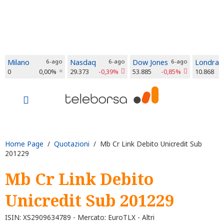
Milano
6-ago
Nasdaq
6-ago
Dow Jones
6-ago
Londra
0
0,00%
29.373
-0,39%
53.885
-0,85%
10.868
Home Page
/
Quotazioni
/ Mb Cr Link Debito Unicredit Sub
201229
Mb Cr Link Debito
Unicredit Sub 201229
ISIN: XS2909634789 - Mercato: EuroTLX - Altri