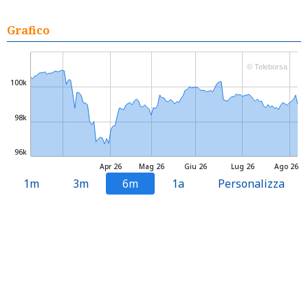
Grafico
© Teleborsa
100k
98k
96k
Apr 26
Mag 26
Giu 26
Lug 26
Ago 26
1m
3m
6m
1a
Personalizza