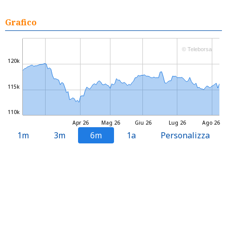
Grafico
© Teleborsa
120k
115k
110k
Apr 26
Mag 26
Giu 26
Lug 26
Ago 26
1m
3m
6m
1a
Personalizza