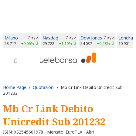
Milano
7-ago
Nasdaq
7-ago
Dow Jones
7-ago
Londra
53.717
+0,06%
29.722
+1,19%
54.037
+0,28%
10.901
Home Page
/
Quotazioni
/ Mb Cr Link Debito Unicredit Sub
201232
Mb Cr Link Debito
Unicredit Sub 201232
ISIN: XS2545601978 - Mercato: EuroTLX - Altri