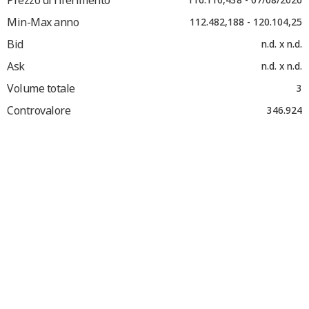
Min-Max anno
112.482,188 - 120.104,25
Bid
n.d. x n.d.
Ask
n.d. x n.d.
Volume totale
3
Controvalore
346.924