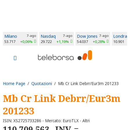
Milano
7-ago
Nasdaq
7-ago
Dow Jones
7-ago
Londra
53.717
+0,06%
29.722
+1,19%
54.037
+0,28%
10.901
Home Page
/
Quotazioni
/ Mb Cr Link Debrr/Eur3m 201233
Mb Cr Link Debrr/Eur3m
201233
ISIN: XS2725733286 - Mercato: EuroTLX - Altri
110.709,563
INV.