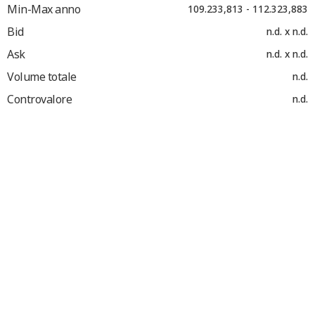
Min-Max anno
109.233,813 - 112.323,883
Bid
n.d. x n.d.
Ask
n.d. x n.d.
Volume totale
n.d.
Controvalore
n.d.