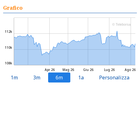
Grafico
© Teleborsa
112k
110k
108k
Apr 26
Mag 26
Giu 26
Lug 26
Ago 26
1m
3m
6m
1a
Personalizza