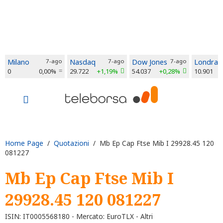
Milano
7-ago
Nasdaq
7-ago
Dow Jones
7-ago
Londra
0
0,00%
29.722
+1,19%
54.037
+0,28%
10.901
Home Page
/
Quotazioni
/ Mb Ep Cap Ftse Mib I 29928.45 120
081227
Mb Ep Cap Ftse Mib I
29928.45 120 081227
ISIN: IT0005568180 - Mercato: EuroTLX - Altri