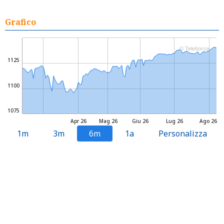
Grafico
© Teleborsa
1125
1100
1075
Apr 26
Mag 26
Giu 26
Lug 26
Ago 26
1m
3m
6m
1a
Personalizza