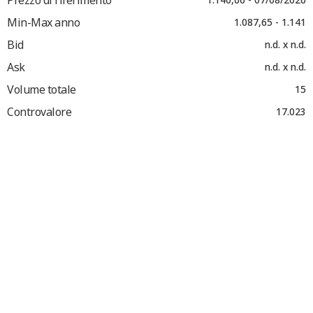
Min-Max anno
1.087,65 - 1.141
Bid
n.d. x n.d.
Ask
n.d. x n.d.
Volume totale
15
Controvalore
17.023