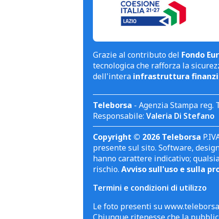
Grazie al contributo del
Fondo Eur
tecnologica che rafforza la sicurezz
dell'intera
infrastruttura finanzi
Teleborsa
- Agenzia Stampa reg. 
Responsabile:
Valeria Di Stefano
Copyright © 2026 Teleborsa
P.IVA
presente sul sito. Software, design 
hanno carattere indicativo; qualsi
rischio.
Avviso sull'uso e sulla pr
Termini e condizioni di utilizzo
Le foto presenti su www.teleborsa.
Chiunque ritenesse che la pubblica