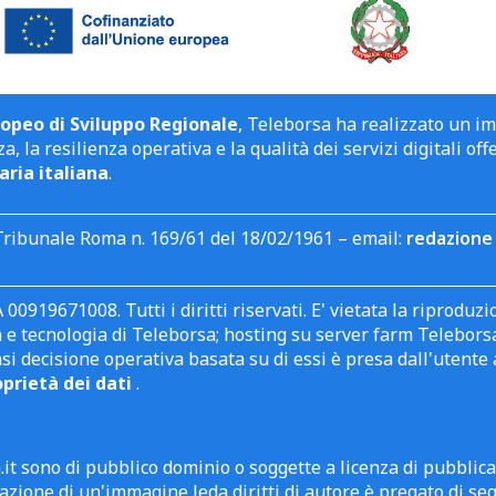
opeo di Sviluppo Regionale
, Teleborsa ha realizzato un i
a, la resilienza operativa e la qualità dei servizi digitali off
aria italiana
.
Tribunale Roma n. 169/61 del 18/02/1961 – email:
redazione 
 00919671008. Tutti i diritti riservati. E' vietata la riprodu
e tecnologia di Teleborsa; hosting su server farm Teleborsa. I
asi decisione operativa basata su di essi è presa dall'uten
oprietà dei dati
.
it sono di pubblico dominio o soggette a licenza di pubblic
zione di un'immagine leda diritti di autore è pregato di segn