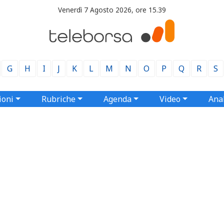
Venerdì 7 Agosto 2026, ore 15.39
G
H
I
J
K
L
M
N
O
P
Q
R
S
ioni
Rubriche
Agenda
Video
Anal