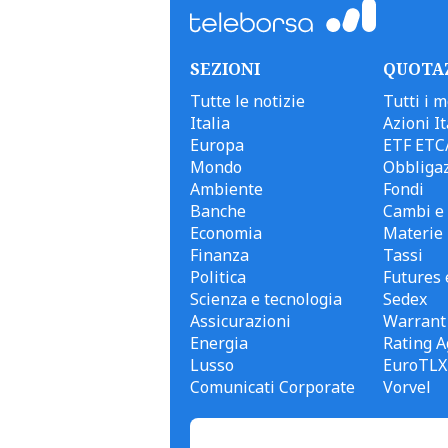
SEZIONI
QUOTA
Tutte le notizie
Tutti i m
Italia
Azioni It
Europa
ETF ETC
Mondo
Obbligaz
Ambiente
Fondi
Banche
Cambi e 
Economia
Materie
Finanza
Tassi
Politica
Futures 
Scienza e tecnologia
Sedex
Assicurazioni
Warrant
Energia
Rating A
Lusso
EuroTLX
Comunicati Corporate
Vorvel