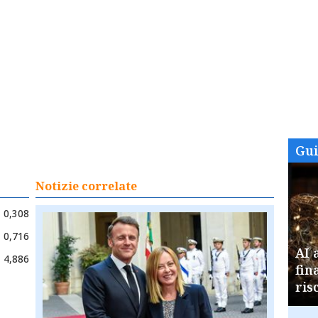
Gu
Notizie correlate
0,308
0,716
AI 
4,886
fin
ris