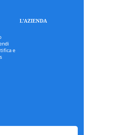
L'AZIENDA
o
endi
tifica e
s