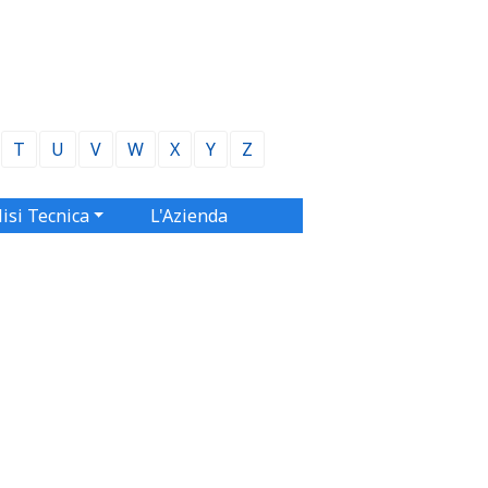
T
U
V
W
X
Y
Z
isi Tecnica
L'Azienda