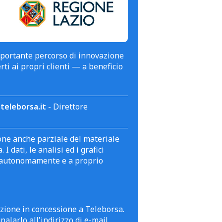
mportante percorso di innovazione
erti ai propri clienti — a beneficio
teleborsa.it
- Direttore
zione anche parziale del materiale
 dati, le analisi ed i grafici
te autonomamente e a proprio
azione in concessione a Teleborsa.
alarlo all'indirizzo di e-mail