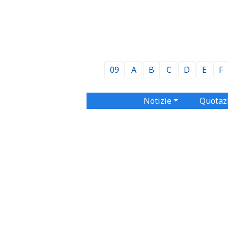
09
A
B
C
D
E
F
Notizie
Quotaz