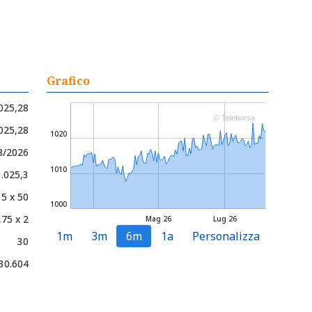
Grafico
025,28
© Teleborsa
.025,28
1020
08/2026
1010
1.025,3
15 x 50
1000
,75 x 2
Mag 26
Lug 26
1m
3m
6m
1a
Personalizza
30
30.604