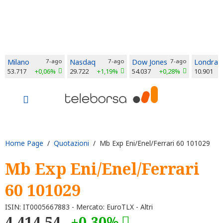
Milano
7-ago
Nasdaq
7-ago
Dow Jones
7-ago
Londra
53.717
+0,06%
29.722
+1,19%
54.037
+0,28%
10.901
Home Page
/
Quotazioni
/ Mb Exp Eni/Enel/Ferrari 60 101029
Mb Exp Eni/Enel/Ferrari
60 101029
ISIN: IT0005667883 - Mercato: EuroTLX - Altri
4.414,54
+0,30%