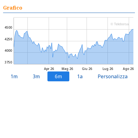
Grafico
© Teleborsa
4500
4250
4000
3750
Apr 26
Mag 26
Giu 26
Lug 26
Ago 26
1m
3m
6m
1a
Personalizza