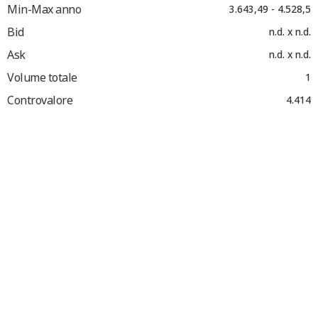
Min-Max anno
3.643,49 - 4.528,5
Bid
n.d. x n.d.
Ask
n.d. x n.d.
Volume totale
1
Controvalore
4.414